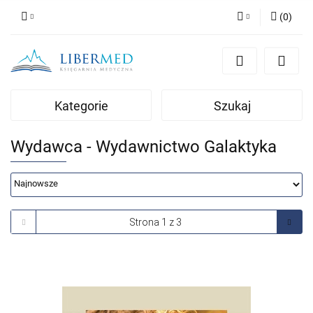
(
0
)
Zaloguj się
Zarejestruj się
Dodaj zgłoszenie
Kategorie
Szukaj
Zgody cookies
Wydawca - Wydawnictwo Galaktyka