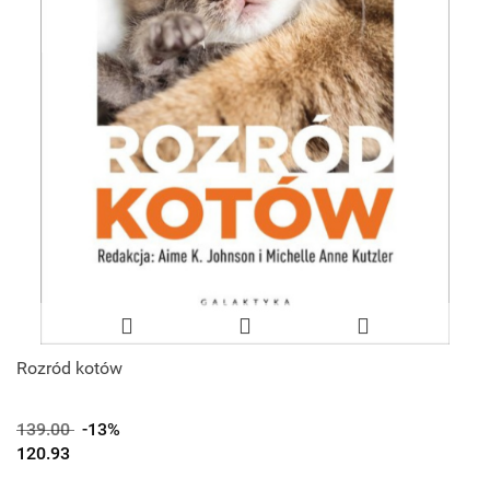
Rozród kotów
139.00
-13%
120.93