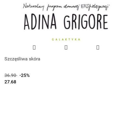
Szczęśliwa skóra
36.90
-25%
27.68