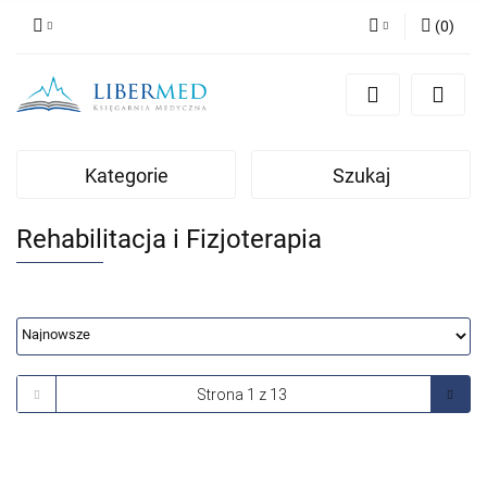
(
0
)
Zaloguj się
Zarejestruj się
Dodaj zgłoszenie
Kategorie
Szukaj
Zgody cookies
Rehabilitacja i Fizjoterapia