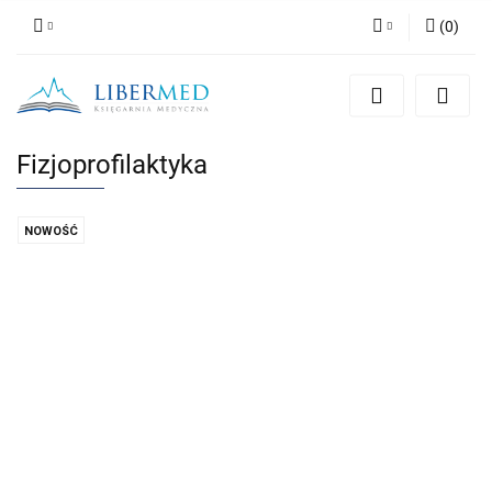
(
0
)
Zaloguj się
Zarejestruj się
Dodaj zgłoszenie
Fizjoprofilaktyka
Zgody cookies
NOWOŚĆ