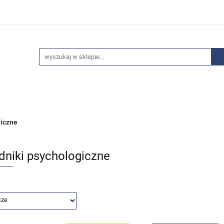
edaże
Bestsellery
Polecamy
Anatomia - Promocje
ci
Wyprzedaże
Bestsellery
Polecamy
Anatomia 
giczne
dniki psychologiczne