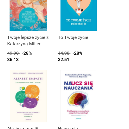
Produkt niedostępny
Twoje lepsze życie z
To Twoje życie
Katarzyną Miller
49.90
-28%
44.90
-28%
36.13
32.51
Produkt niedostępny
Produkt niedostępny
Alfabet empatii
Naucz się