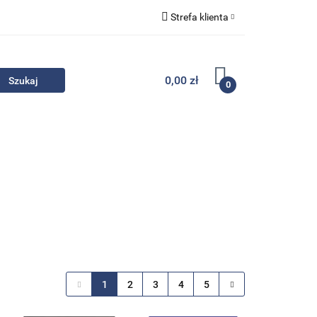
Strefa klienta
Komplety
Zaloguj się
Zarejestruj się
0,00 zł
0
Dodaj zgłoszenie
Zgody cookies
- Promocje
Komplety
Kontakt
1
2
3
4
5