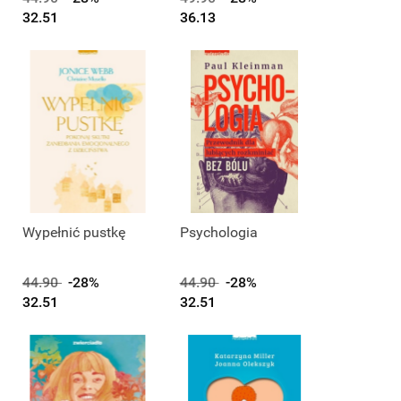
32.51
36.13
Wypełnić pustkę
Psychologia
44.90
-28%
44.90
-28%
32.51
32.51