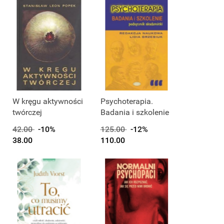
W kręgu aktywności
Psychoterapia.
twórczej
Badania i szkolenie
42.00
-10%
125.00
-12%
38.00
110.00