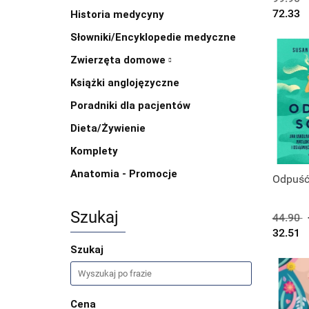
72.33
Historia medycyny
Słowniki/Encyklopedie medyczne
Zwierzęta domowe
Książki anglojęzyczne
Poradniki dla pacjentów
Dieta/Żywienie
Komplety
Anatomia - Promocje
Odpuść
Szukaj
44.90
32.51
Szukaj
Cena