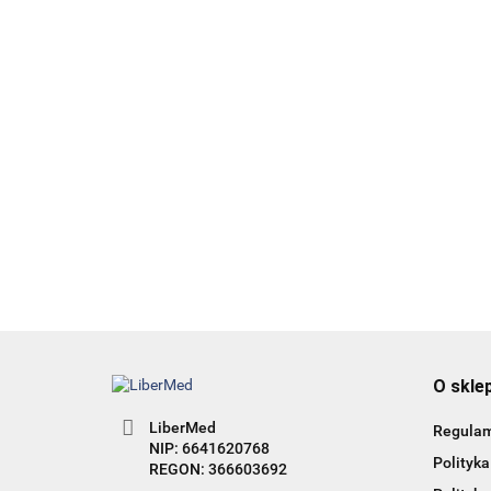
129.00
42.00
-23%
-14%
99.00
36.12
HAIR 360 - wyd. 2 - Terapie
łysienia angrogenowego
95.00
-60%
38.00
O skle
LiberMed
Regula
NIP: 6641620768
Polityka