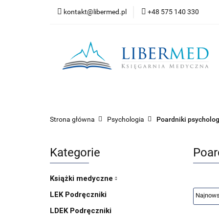
kontakt@libermed.pl
+48 575 140 330
Nowości
Wyprz
Kontakt
Wszystkie kategorie
Nowoś
Strona główna
Psychologia
Poardniki psycholo
Kategorie
Poar
Książki medyczne
LEK Podręczniki
LDEK Podręczniki