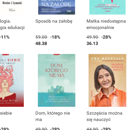
ogia.
Sposób na żałobę
Matka niedostępna
gia edukacji
emocjonalnie
-11%
59.00
-18%
49.90
-28%
48.38
36.13
siebie
Dom, którego nie
Szczęścia można
ma
się nauczyć
-28%
49.90
-28%
44.90
-28%