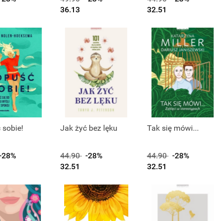
36.13
32.51
 sobie!
Jak żyć bez lęku
Tak się mówi...
-28%
44.90
-28%
44.90
-28%
32.51
32.51