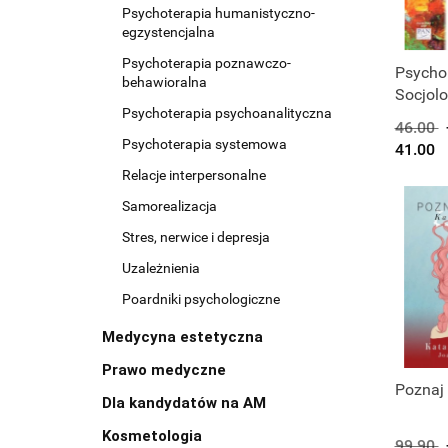
Psychoterapia humanistyczno-
egzystencjalna
Psychoterapia poznawczo-
Psychol
behawioralna
Socjolo
Psychoterapia psychoanalityczna
46.00
Psychoterapia systemowa
41.00
Relacje interpersonalne
Samorealizacja
Stres, nerwice i depresja
Uzależnienia
Poardniki psychologiczne
Medycyna estetyczna
Prawo medyczne
Poznaj 
Dla kandydatów na AM
Kosmetologia
99.90