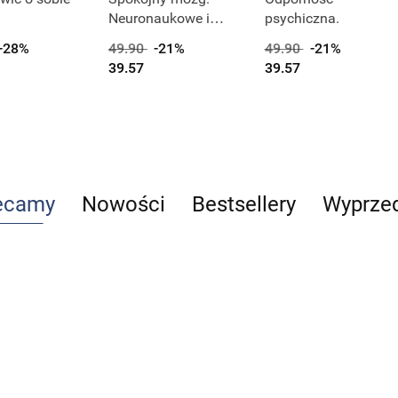
Neuronaukowe i
psychiczna.
psychologiczne
-28%
49.90
-21%
49.90
-21%
techniki budowania
39.57
39.57
odporności
psychicznej
ecamy
Nowości
Bestsellery
Wyprze
Reumatologia
Telemedycyna