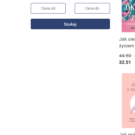
Szukaj
Produk
Jak cie
życiem
44.90
32.51
Jak mó