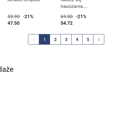
nauczania
Praktyczne
59.90
-21%
69.00
-21%
wykorzystanie
47.50
54.72
osiągnięć
neurobiologii
1
2
3
4
5
daże