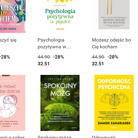
t niedostępny
Produkt niedostępny
szyć się
Psychologia
Możesz odejść bo
pozytywna w
Cię kocham
pigułce
-28%
44.90
-28%
44.90
-28%
32.51
32.51
Produkt niedostępny
wić o sobie
Spokojny mózg.
Odporność