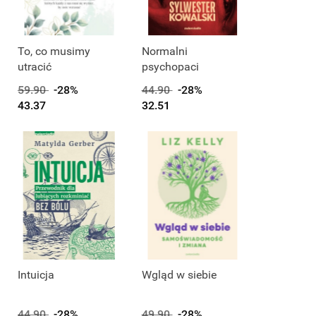
Produkt niedostępny
Produkt niedostępny
To, co musimy
Normalni
utracić
psychopaci
59.90
-28%
44.90
-28%
43.37
32.51
Intuicja
Wgląd w siebie
44.90
-28%
49.90
-28%