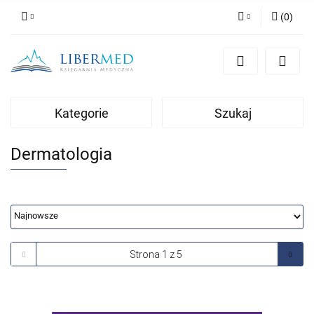
(
0
)
Zaloguj się
Zarejestruj się
Dodaj zgłoszenie
Kategorie
Szukaj
Zgody cookies
Dermatologia