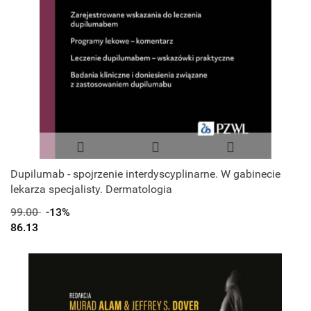
Dupilumab - spojrzenie interdyscyplinarne. W gabinecie
lekarza specjalisty. Dermatologia
99.00
-13%
86.13