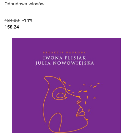
Odbudowa włosów
184.00
-14%
158.24