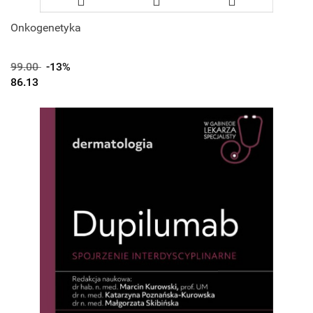
Onkogenetyka
99.00
-13%
86.13