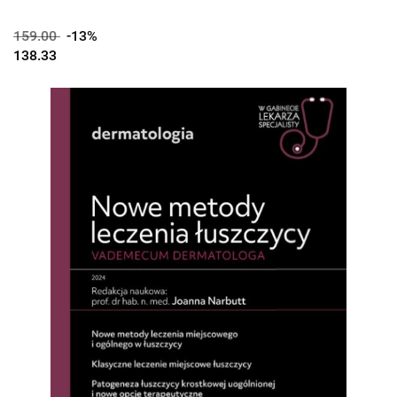
159.00
-13%
138.33