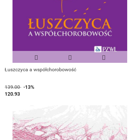
Łuszczyca a współchorobowość
139.00
-13%
120.93