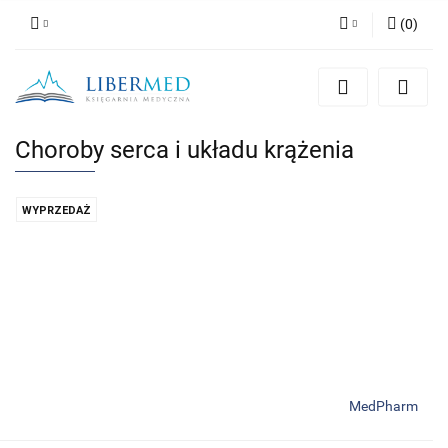
(
0
)
Zaloguj się
Zarejestruj się
Dodaj zgłoszenie
Choroby serca i układu krążenia
Zgody cookies
WYPRZEDAŻ
MedPharm