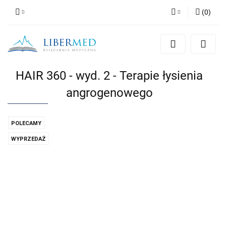
(
0
)
Zaloguj się
Zarejestruj się
Dodaj zgłoszenie
HAIR 360 - wyd. 2 - Terapie łysienia
Zgody cookies
angrogenowego
POLECAMY
WYPRZEDAŻ