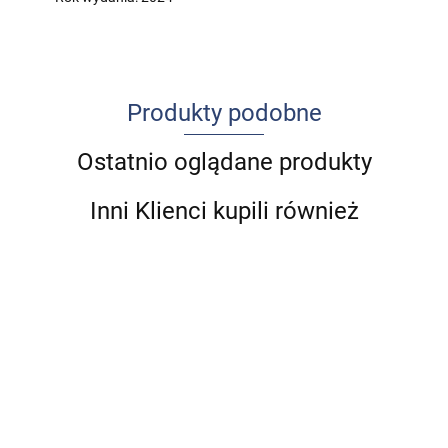
Produkty podobne
Ostatnio oglądane produkty
Inni Klienci kupili również
Masaż
Opiekun
WYLECZ
Sole
tkanek
medyczny
SWOJE
mineralne
d
głębokich
w
KOLANO
70.00
Schüsslera
159.00
60.00