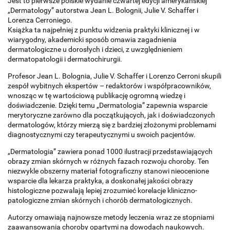
Jest to pierwsze polskie wydanie czwartej edycji amerykańskiej
„Dermatology” autorstwa Jean L. Bolognii, Julie V. Schaffer i
Lorenza Cerroniego.
Książka ta najpełniej z punktu widzenia praktyki klinicznej i w
wiarygodny, akademicki sposób omawia zagadnienia
dermatologiczne u dorosłych i dzieci, z uwzględnieniem
dermatopatologii i dermatochirurgii.
Profesor Jean L. Bolognia, Julie V. Schaffer i Lorenzo Cerroni skupili
zespół wybitnych ekspertów – redaktorów i współpracowników,
wnosząc w tę wartościową publikację ogromną wiedzę i
doświadczenie. Dzięki temu „Dermatologia” zapewnia wsparcie
merytoryczne zarówno dla początkujących, jak i doświadczonych
dermatologów, którzy mierzą się z bardziej złożonymi problemami
diagnostycznymi czy terapeutycznymi u swoich pacjentów.
„Dermatologia” zawiera ponad 1000 ilustracji przedstawiających
obrazy zmian skórnych w różnych fazach rozwoju choroby. Ten
niezwykle obszerny materiał fotograficzny stanowi nieocenione
wsparcie dla lekarza praktyka, a doskonałej jakości obrazy
histologiczne pozwalają lepiej zrozumieć korelacje kliniczno-
patologiczne zmian skórnych i chorób dermatologicznych.
Autorzy omawiają najnowsze metody leczenia wraz ze stopniami
zaawansowania choroby opartymi na dowodach naukowych.