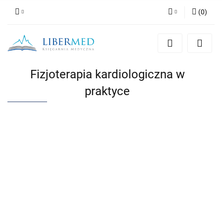
(
0
)
Zaloguj się
Zarejestruj się
Dodaj zgłoszenie
Fizjoterapia kardiologiczna w
Zgody cookies
praktyce