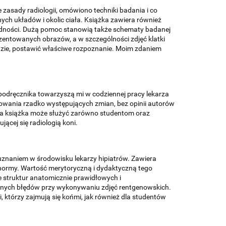
 zasady radiologii, omówiono techniki badania i co
ch układów i okolic ciała. Książka zawiera również
trudności. Dużą pomoc stanowią także schematy badanej
ezentowanych obrazów, a w szczególności zdjęć klatki
 idzie, postawić właściwe rozpoznanie. Moim zdaniem
go podręcznika towarzyszą mi w codziennej pracy lekarza
zowania rzadko występujących zmian, bez opinii autorów
. Ta książka może służyć zarówno studentom oraz
ącej się radiologią koni.
 uznaniem w środowisku lekarzy hipiatrów. Zawiera
 normy. Wartość merytoryczną i dydaktyczną tego
 struktur anatomicznie prawidłowych i
anych błędów przy wykonywaniu zdjęć rentgenowskich.
, którzy zajmują się końmi, jak również dla studentów