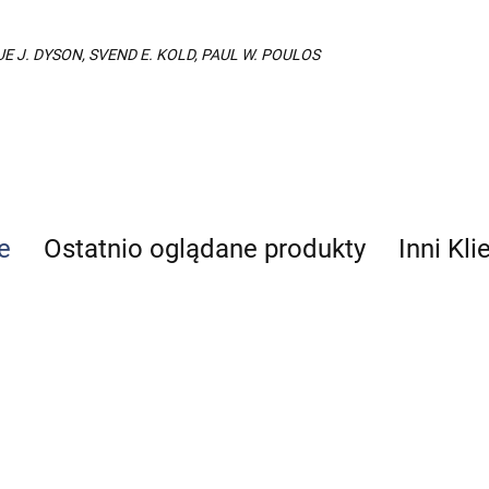
UE J. DYSON, SVEND E. KOLD, PAUL W. POULOS
e
Ostatnio oglądane produkty
Inni Kli
Diagnostyka
Anatomia i