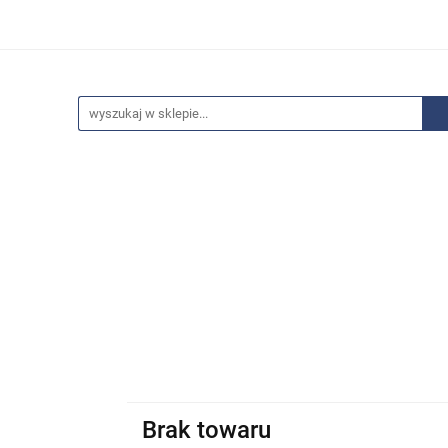
edaże
Bestsellery
Polecamy
Anatomia - Promocje
ci
Wyprzedaże
Bestsellery
Polecamy
Anatomia 
Brak towaru