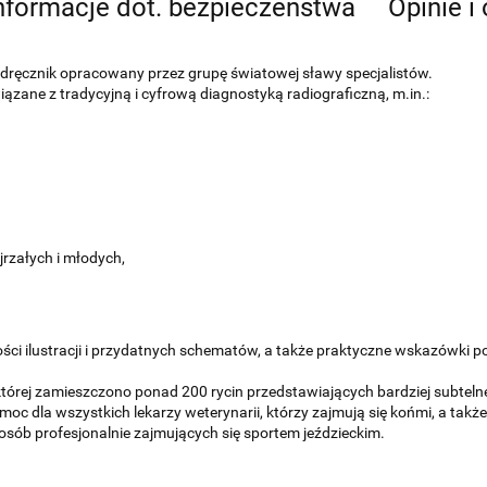
nformacje dot. bezpieczeństwa
Opinie i
podręcznik opracowany przez grupę światowej sławy specjalistów.
ane z tradycyjną i cyfrową diagnostyką radiograficzną, m.in.:
rzałych i młodych,
ści ilustracji i przydatnych schematów, a także praktyczne wskazówki p
której zamieszczono ponad 200 rycin przedstawiających bardziej subteln
c dla wszystkich lekarzy weterynarii, którzy zajmują się końmi, a takż
osób profesjonalnie zajmujących się sportem jeździeckim.