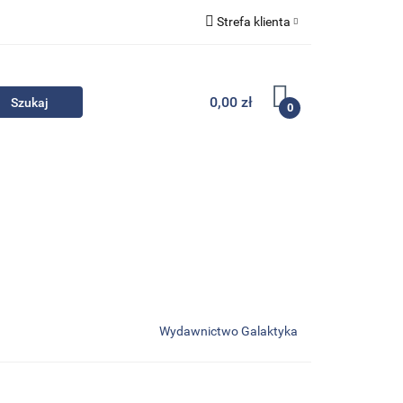
Strefa klienta
Komplety
Zaloguj się
Zarejestruj się
0,00 zł
0
Dodaj zgłoszenie
Zgody cookies
- Promocje
Komplety
Kontakt
Wydawnictwo Galaktyka