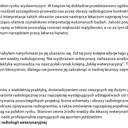
olskim rynku wydawniczym. W książce tej dokładnie przedstawiono ogólne
rozdział szczegółowo prowadzi nas przez obrazy radiologiczne konkretny
dyż interpretacja takich obrazów zawsze nastręcza lekarzom najwięcej 
znacząco ułatwia czytelnikowi interpretację wykonanych badań. Jakość pr
ich opisy w tekście pozwalają rozwiać większość wątpliwości, a co za tym
nym narzędziem pracy lekarza hipiatry.
i
e nabyłem natychmiast po jej ukazaniu się. Od tej pory kolejne edycje te
anem wiedzy radiologicznej. Nie wyobrażam sobie pracy, zwłaszcza anali
alaktyka wprowadza na nasz polski rynek kolejną „biblię weterynaryjną”
 klinicystom, dlatego nie powinno jej zabraknąć w żadnej lecznicy zajmuj
torów z wieloletnią praktyką, doświadczeniem oraz cieszących się dużym
anatomii radiologicznej oraz najczęściej występujących odstępstwach od
ania poszczególnych projekcji, liczne schematy i obrazy radiologiczne
dczas opisywania radiogramów, a także omówienie najczęściej popełni
ją na polskim rynku. Stanowi cenne źródło wiedzy dla lekarzy weterynarii
 osób profesjonalnie zajmujących się sportem jeździeckim.
z radiologii weterynaryjnej