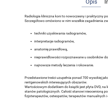
Opis
I
Radiologia kliniczna koni to nowoczesny i praktyczny 
Szczegółowo omówiono w nim wszelkie zagadnienia związ
techniki uzyskiwania radiogramów,
interpretacje radiogramów,
anatomię prawidłową,
nieprawidłowości rozpoznawane u osobników doj
najnowsze metody leczenia i rokowanie.
Przedstawione treści uzupełnia ponad 700 wysokiej jako
rentgenowskich interesujących obszarów.
Wartościowym dodatkiem do książki jest płyta DVD, na 
stanów patologicznych. Całość stanowi nieocenioną pomo
fizjoterapeutów, osteopatów, terapeutów manualnych i 