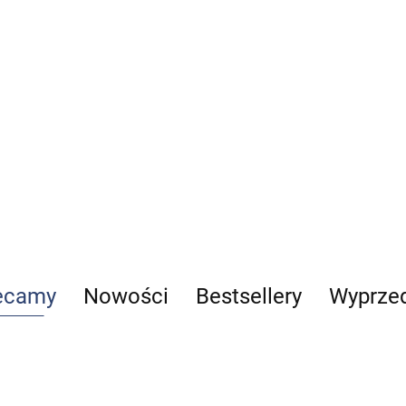
weterynaryjna
fizjologia
zwierząt
84.00
90.00
Monografia.
Parazytologia małych
zwierząt 2024
rapia
Para
69.00
-17%
Pas
57.27
kot
169
ecamy
Nowości
Bestsellery
Wyprze