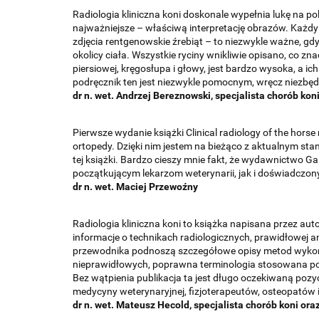
Radiologia kliniczna koni doskonale wypełnia lukę na p
najważniejsze – właściwą interpretację obrazów. Każdy 
zdjęcia rentgenowskie źrebiąt – to niezwykle ważne, g
okolicy ciała. Wszystkie ryciny wnikliwie opisano, co 
piersiowej, kręgosłupa i głowy, jest bardzo wysoka, a 
podręcznik ten jest niezwykle pomocnym, wręcz niezbęd
dr n. wet. Andrzej Bereznowski, specjalista chorób kon
Pierwsze wydanie książki Clinical radiology of the hors
ortopedy. Dzięki nim jestem na bieżąco z aktualnym st
tej książki. Bardzo cieszy mnie fakt, że wydawnictwo G
początkującym lekarzom weterynarii, jak i doświadczonym
dr n. wet. Maciej Przewoźny
Radiologia kliniczna koni to książka napisana przez au
informacje o technikach radiologicznych, prawidłowej 
przewodnika podnoszą szczegółowe opisy metod wykonyw
nieprawidłowych, poprawna terminologia stosowana po
Bez wątpienia publikacja ta jest długo oczekiwaną pozyc
medycyny weterynaryjnej, fizjoterapeutów, osteopatów i
dr n. wet. Mateusz Hecold, specjalista chorób koni ora