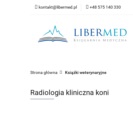
kontakt@libermed.pl
+48 575 140 330
Nowości
Wyprz
Kontakt
Wszystkie kategorie
Nowoś
Strona główna
Książki weterynaryjne
Radiologia kliniczna koni