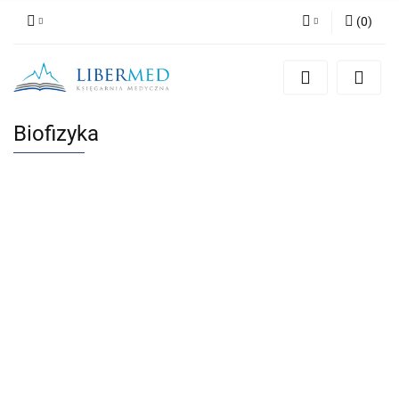
(
0
)
Zaloguj się
Zarejestruj się
Dodaj zgłoszenie
Biofizyka
Zgody cookies