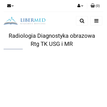
(
0
)
Zaloguj się
Zarejestruj się
Dodaj zgłoszenie
Radiologia Diagnostyka obrazowa
Zgody cookies
Rtg TK USG i MR