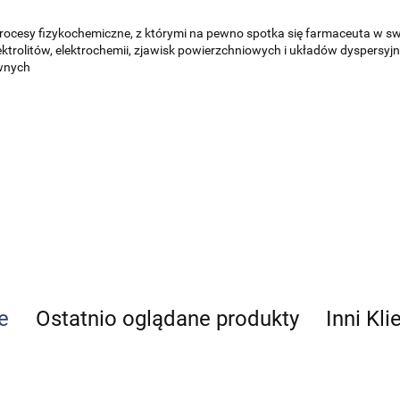
esy fizykochemiczne, z którymi na pewno spotka się farmaceuta w swoj
trolitów, elektrochemii, zjawisk powierzchniowych i układów dyspersyjnyc
ewnych
e
Ostatnio oglądane produkty
Inni Kli