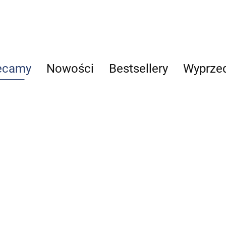
ecamy
Nowości
Bestsellery
Wyprze
Reumatologia
Telemedycyna
Alergologia
Vademecum
29.00
63.00
szwów
40.00
Praktyczny p
chirurgicznych