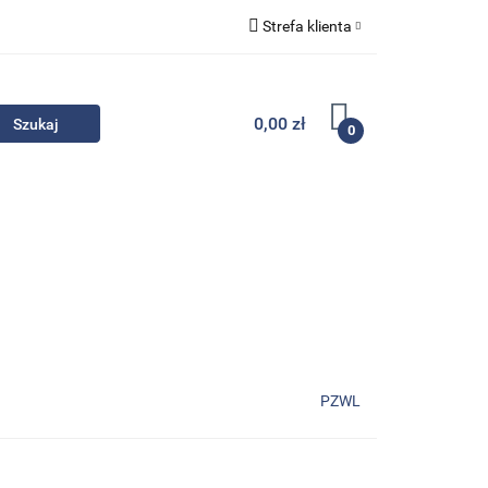
Strefa klienta
Komplety
Zaloguj się
Zarejestruj się
0,00 zł
0
Dodaj zgłoszenie
Zgody cookies
- Promocje
Komplety
Kontakt
PZWL