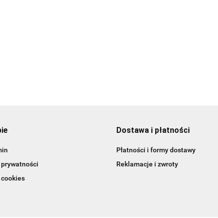
po lean healt
69.99
85.00
pie
Dostawa i płatności
min
Płatności i formy dostawy
 prywatności
Reklamacje i zwroty
 cookies