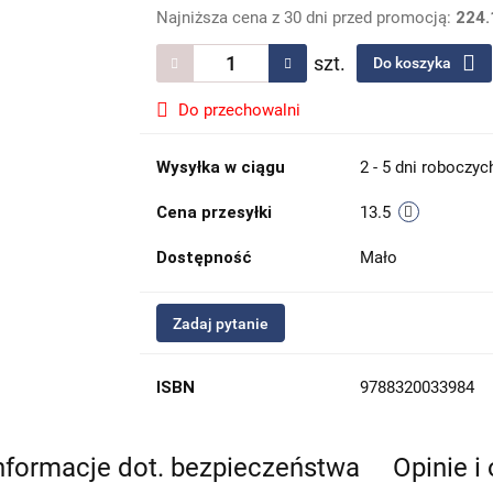
Najniższa cena z 30 dni przed promocją:
224.
szt.
Do koszyka
Do przechowalni
Wysyłka w ciągu
2 - 5 dni roboczyc
Cena przesyłki
13.5
Dostępność
Mało
Zadaj pytanie
ISBN
9788320033984
nformacje dot. bezpieczeństwa
Opinie i