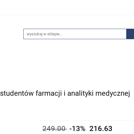
edaże
Bestsellery
Polecamy
Anatomia - Promocje
ci
Wyprzedaże
Bestsellery
Polecamy
Anatomia 
studentów farmacji i analityki medycznej
249.00
-13%
216.63