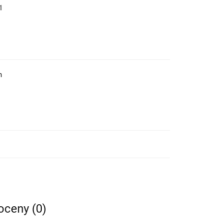
1
h
 oceny (0)