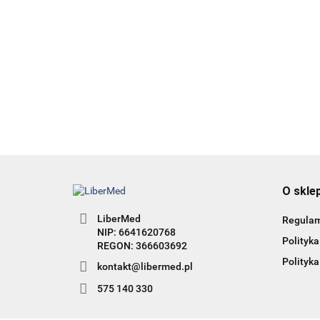
HAIR 360 - wyd. 2 - Terapie
łysienia angrogenowego
95.00
38.00
O skle
LiberMed
Regula
NIP: 6641620768
Polityka
Polityka
kontakt@libermed.pl
575 140 330