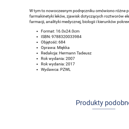
W tym to nowoczesnym podręczniku omówiono różne proc
farmakinetyki leków, zjawisk dotyczących roztworów elek
farmacji, analityki medycznej, biologii i kierunków pokr
Format: 16.0x24.0cm
ISBN: 9788320033984
Objętość: 684
Oprawa: Miękka
Redakcja: Hermann Tadeusz
Rok wydania: 2007
Rok wydania: 2017
Wydawca: PZWL
Produkty podobn