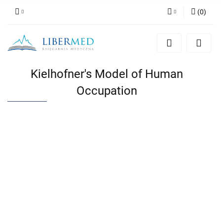
(
0
)
Zaloguj się
Zarejestruj się
Dodaj zgłoszenie
Kielhofner's Model of Human
Zgody cookies
Occupation