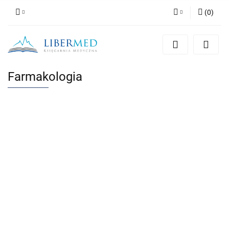
(
0
)
Zaloguj się
Zarejestruj się
Dodaj zgłoszenie
Farmakologia
Zgody cookies