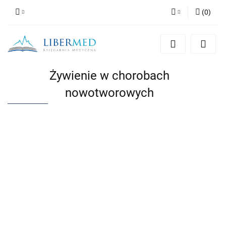
(
0
)
Zaloguj się
Zarejestruj się
Dodaj zgłoszenie
Żywienie w chorobach
Zgody cookies
nowotworowych