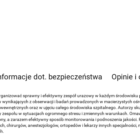
nformacje dot. bezpieczeństwa
Opinie i
 zorganizować sprawny i efektywny zespół urazowy w każdym środowisku
w wynikających z obserwacji i badań prowadzonych w macierzystych ośro
h wewnętrznych oraz w ujęciu całego środowiska szpitalnego. Autorzy sk
cy zespołu w sytuacjach ogromnego stresu i zmiennych warunkach. Omawi
pny, a zarazem efektywny sposób monitorowania i podnoszenia jakości. 
, chirurgów, anestezjologów, ortopedów i lekarzy innych specjalności, 
h.