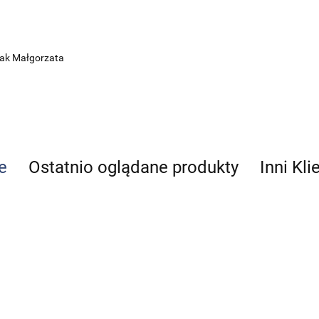
Rak Małgorzata
e
Ostatnio oglądane produkty
Inni Kli
Cukrzyca
Anato
i
człowi
depresja