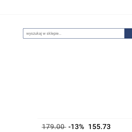
edaże
Bestsellery
Polecamy
Anatomia - Promocje
ci
Wyprzedaże
Bestsellery
Polecamy
Anatomia 
179.00
-13%
155.73