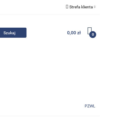
Strefa klienta
Komplety
Zaloguj się
Zarejestruj się
0,00 zł
0
Dodaj zgłoszenie
Zgody cookies
- Promocje
Komplety
Kontakt
PZWL