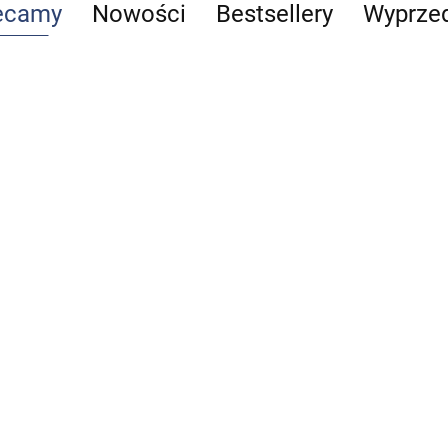
ecamy
Nowości
Bestsellery
Wyprze
Reumatologia
Telemedycyna
Alergologia
Vademecum
29.00
63.00
szwów
40.00
Praktyczny p
chirurgicznych
po lean healt
69.99
85.00