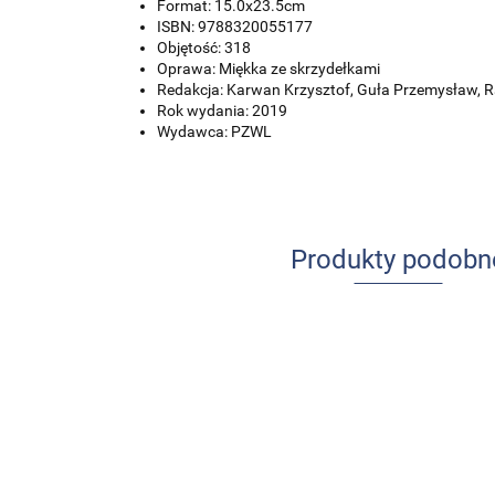
Format: 15.0x23.5cm
ISBN: 9788320055177
Objętość: 318
Oprawa: Miękka ze skrzydełkami
Redakcja: Karwan Krzysztof, Guła Przemysław, 
Rok wydania: 2019
Wydawca: PZWL
Produkty podobn
Udar mózgu
Ból w