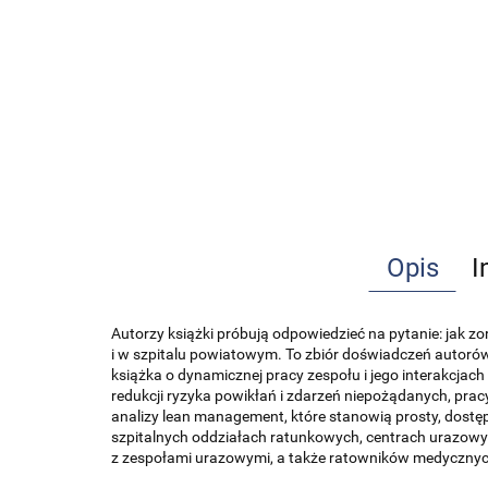
Opis
I
Autorzy książki próbują odpowiedzieć na pytanie: jak
i w szpitalu powiatowym. To zbiór doświadczeń autoró
książka o dynamicznej pracy zespołu i jego interakcjac
redukcji ryzyka powikłań i zdarzeń niepożądanych, pra
analizy lean management, które stanowią prosty, dostę
szpitalnych oddziałach ratunkowych, centrach urazowych
z zespołami urazowymi, a także ratowników medycznyc