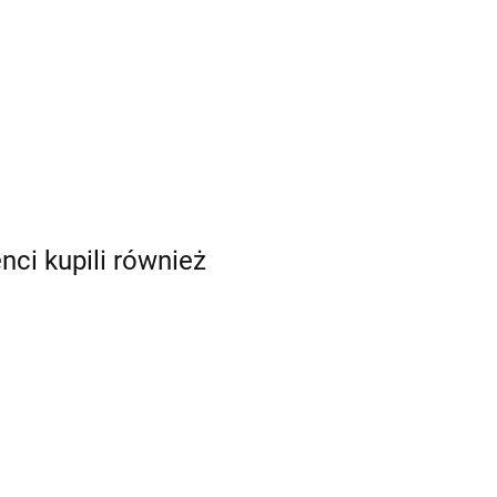
enci kupili również
mia
eka