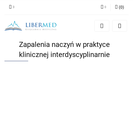
(
0
)
Zaloguj się
Zarejestruj się
Dodaj zgłoszenie
Zapalenia naczyń w praktyce
Zgody cookies
klinicznej interdyscyplinarnie