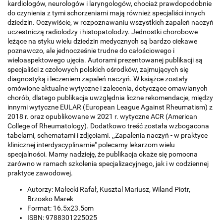
kardiologów, neurologów i laryngologów, chociaż prawdopodobnie
do czynienia z tymi schorzeniami mają również specjaliści innych
dziedzin. Oczywiście, w rozpoznawaniu wszystkich zapaleń naczyń
uczestniczą radiolodzy i histopatolodzy. Jednostki chorobowe
leżące na styku wielu dziedzin medycznych są bardzo ciekawe
poznawczo, ale jednocześnie trudne do całościowego i
wieloaspektowego ujęcia. Autorami prezentowanej publikacji są
specjaliści z czołowych polskich ośrodków, zajmujących się
diagnostyką i leczeniem zapaleń naczyń. W książce zostały
omówione aktualne wytyczne i zalecenia, dotyczące omawianych
chorób, dlatego publikacja uwzględnia liczne rekomendacje, między
innymi wytyczne EULAR (European League Against Rheumatism) z
2018 r. oraz opublikowane w 2021 r. wytyczne ACR (American
College of Rheumatology). Dodatkowo treść została wzbogacona
tabelami, schematami i zdjęciami. ,,Zapalenia naczyń - w praktyce
klinicznej interdyscyplinarnie" polecamy lekarzom wielu
specjalności. Mamy nadzieję, że publikacja okaże się pomocna
zarówno w ramach szkolenia specjalizacyjnego, jak i w codziennej
praktyce zawodowej.
Autorzy: Małecki Rafał, Kusztal Mariusz, Wiland Piotr,
Brzosko Marek
Format: 16.5x23.5cm
ISBN: 9788301225025