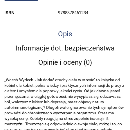
ISBN
9788378461234
Opis
Informacje dot. bezpieczeństwa
Opinie i oceny (0)
„Wdech-Wydech. Jak dodać otuchy ciału w stresie" to książka od
kobiet dla kobiet, pełna wiedzy i praktycznych informacji do pracy z
ciałem i umysłem dla poprawy jakości życia. Od jak dawna jesteś
przemęczona, w ciągłej gotowości, nie wysypiasz się, odczuwasz
ból, walczysz z lękiem lub depresją, masz objawy natury
autoimmunologicznej? Długotrwałe ignorowanie tych symptomów
prowadzi do chronicznego wyczerpania organizmu. Stres ma
wysoką cenę. Kobiety reagują na stres zupełnie inaczej niż
mężczyźni. Troszcząc się odpowiednio o swoje ciało, mózg i to, co
cię otacza, możesz przezwyciężyć stan obniżonego nastroju,