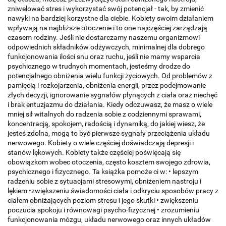
zniwelować stres i wykorzystać swój potencjał - tak, by zmienić
nawyki na bardziej korzystne dla ciebie. Kobiety swoim działaniem
wpływają na najbliższe otoczenie i to one najczęściej zarządzają
czasem rodziny. Jeśli nie dostarczamy naszemu organizmowi
odpowiednich składników odżywczych, minimalnej dla dobrego
funkcjonowania ilości snu oraz ruchu, jeśli nie mamy wsparcia
psychicznego w trudnych momentach, jesteśmy drodze do
potencjalnego obniżenia wielu funkcji życiowych. Od problemów z
pamięcią i rozkojarzenia, obniżenia energii, przez podejmowanie
złych decyzji, ignorowanie sygnałów płynących z ciała oraz niechęć
i brak entuzjazmu do działania. Kiedy odczuwasz, że masz o wiele
mniej sił witalnych do radzenia sobie z codziennymi sprawami,
koncentracją, spokojem, radością i dynamiką, do jakiej wiesz, że
jesteś zdolna, mogą to być pierwsze sygnały przeciążenia układu
nerwowego. Kobiety o wiele częściej doświadczają depresji i
stanów lękowych. Kobiety także częściej poświęcają się
obowiązkom wobec otoczenia, często kosztem swojego zdrowia,
psychicznego i fizycznego. Ta książka pomoże ci w: • lepszym
radzeniu sobie z sytuacjami stresowymi, obniżeniem nastroju i
lękiem •zwiększeniu świadomości ciała i odkryciu sposobów pracy z
ciałem obniżających poziom stresu i jego skutki • zwiększeniu
poczucia spokoju i równowagi psycho-fizycznej • zrozumieniu
funkcjonowania mózgu, układu nerwowego oraz innych układów