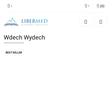
(
0
)
Zaloguj się
Zarejestruj się
Dodaj zgłoszenie
Wdech Wydech
Zgody cookies
BESTSELLER