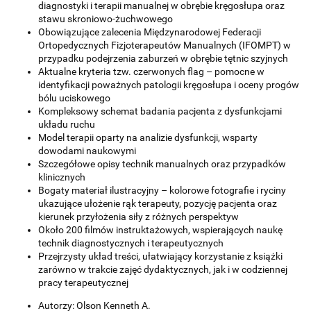
diagnostyki i terapii manualnej w obrębie kręgosłupa oraz
stawu skroniowo-żuchwowego
Obowiązujące zalecenia Międzynarodowej Federacji
Ortopedycznych Fizjoterapeutów Manualnych (IFOMPT) w
przypadku podejrzenia zaburzeń w obrębie tętnic szyjnych
Aktualne kryteria tzw. czerwonych flag – pomocne w
identyfikacji poważnych patologii kręgosłupa i oceny progów
bólu uciskowego
Kompleksowy schemat badania pacjenta z dysfunkcjami
układu ruchu
Model terapii oparty na analizie dysfunkcji, wsparty
dowodami naukowymi
Szczegółowe opisy technik manualnych oraz przypadków
klinicznych
Bogaty materiał ilustracyjny – kolorowe fotografie i ryciny
ukazujące ułożenie rąk terapeuty, pozycję pacjenta oraz
kierunek przyłożenia siły z różnych perspektyw
Około 200 filmów instruktażowych, wspierających naukę
technik diagnostycznych i terapeutycznych
Przejrzysty układ treści, ułatwiający korzystanie z książki
zarówno w trakcie zajęć dydaktycznych, jak i w codziennej
pracy terapeutycznej
Autorzy: Olson Kenneth A.