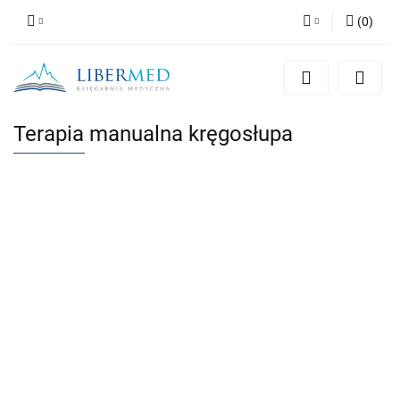
(
0
)
Zaloguj się
Zarejestruj się
Dodaj zgłoszenie
Terapia manualna kręgosłupa
Zgody cookies