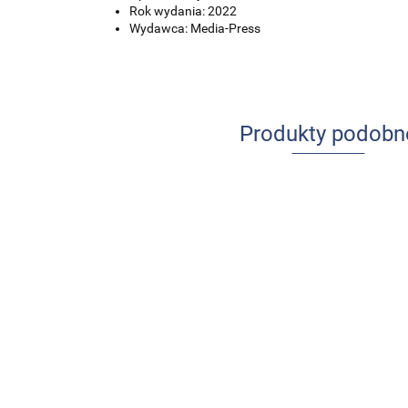
Rok wydania: 2022
Wydawca: Media-Press
Produkty podobn
Udar mózgu
Ból w
u dzieci i
praktyce
młodzieży
pielęgniarskiej
84.00
-13%
64.00
-14%
73.08
Anatomia prawidłow
55.04