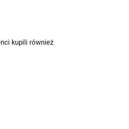
enci kupili również
mia
eka