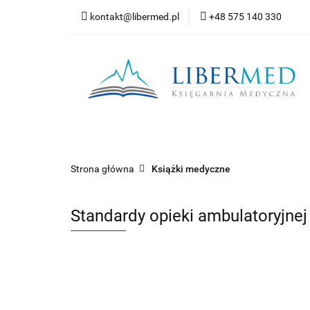
kontakt@libermed.pl
+48 575 140 330
Nowości
Wyprz
Kontakt
Wszystkie kategorie
Nowoś
Strona główna
Książki medyczne
Standardy opieki ambulatoryjne