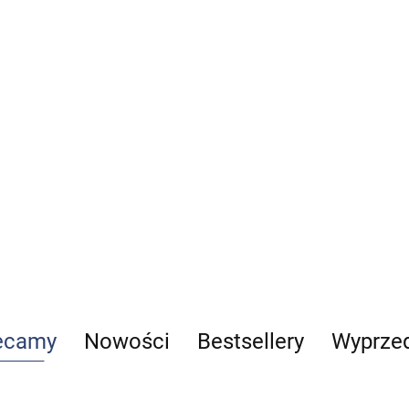
40.00
-20%
Standardy postępowania
32.00
w ratownictwie
medycznym część 1
109.00
ecamy
Nowości
Bestsellery
Wyprze