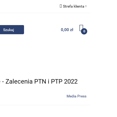
Strefa klienta
Komplety
Zaloguj się
Zarejestruj się
0,00 zł
0
Dodaj zgłoszenie
Zgody cookies
- Promocje
Komplety
Kontakt
 - Zalecenia PTN i PTP 2022
Media Press