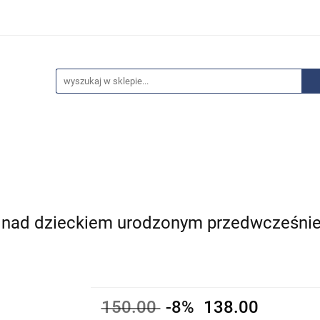
edaże
Bestsellery
Polecamy
Anatomia - Promocje
ci
Wyprzedaże
Bestsellery
Polecamy
Anatomia 
j nad dzieckiem urodzonym przedwcześnie
150.00
-8%
138.00