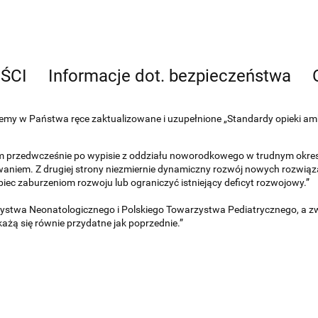
EŚCI
Informacje dot. bezpieczeństwa
ajemy w Państwa ręce zaktualizowane i uzupełnione „Standardy opieki a
m przedwcześnie po wypisie z oddziału noworodkowego w trudnym okres
iem. Z drugiej strony niezmiernie dynamiczny rozwój nowych rozwiązań 
ec zaburzeniom rozwoju lub ograniczyć istniejący deficyt rozwojowy.”
rzystwa Neonatologicznego i Polskiego Towarzystwa Pediatrycznego, a
ażą się równie przydatne jak poprzednie.”