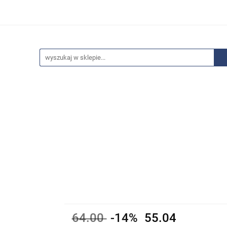
edaże
Bestsellery
Polecamy
Anatomia - Promocje
ci
Wyprzedaże
Bestsellery
Polecamy
Anatomia 
64.00
-14%
55.04