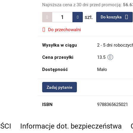
Najniższa cena z 30 dni przed promocją:
56.6
szt.
Do koszyka
Do przechowalni
Wysyłka w ciągu
2 - 5 dni roboczyc
Cena przesyłki
13.5
Dostępność
Mało
Zadaj pytanie
ISBN
9788365625021
EŚCI
Informacje dot. bezpieczeństwa