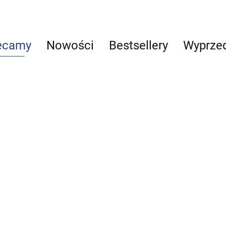
ecamy
Nowości
Bestsellery
Wyprze
Reumatologia
Telemedycyna
Alergologia
Vademecum
29.00
63.00
szwów
40.00
Praktyczny p
chirurgicznych
po lean healt
69.99
85.00