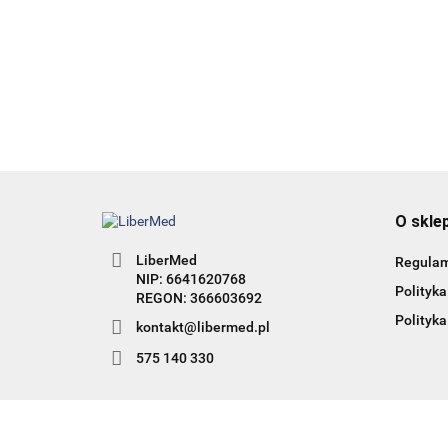
łysienia angrogenowego
95.00
38.00
O skle
LiberMed
Regula
NIP: 6641620768
Polityka
Polityka
kontakt@libermed.pl
575 140 330