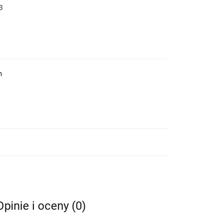
3
h
Opinie i oceny (0)