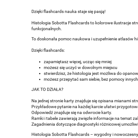
Dzięki flashcards nauka staje się pasją!
Histologia Sobotta Flashcards to kolorowe ilustracje st
funkcjonalnych.
To doskonała pomoc naukowa i uzupełnienie atlasów hi
Dzięki flashcards:
zapamiętasz więcej, ucząc się mniej
możesz się uczyć w dowolnym miejscu
stwierdzisz, że histologia jest możliwa do opano
możesz przepytać sam siebie, bez pomocy innych
JAK TO DZIAŁA?
Na jednej stronie karty znajduje się opisana mianami st
Przykładowe pytanie na każdej karcie ułatwi przygotow
Odpowiedź znajduje się na odwrocie karty.
Ramki i tabele zawierają zwięzłe informacje na temat za
Zagadnienia dotyczące diagnostyki różnicowej umożliwi
Histologia Sobotta Flashcards – wygodny i nowoczesny