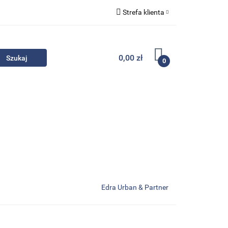
Strefa klienta
Komplety
Zaloguj się
Zarejestruj się
0,00 zł
0
Dodaj zgłoszenie
Zgody cookies
- Promocje
Komplety
Kontakt
Edra Urban & Partner