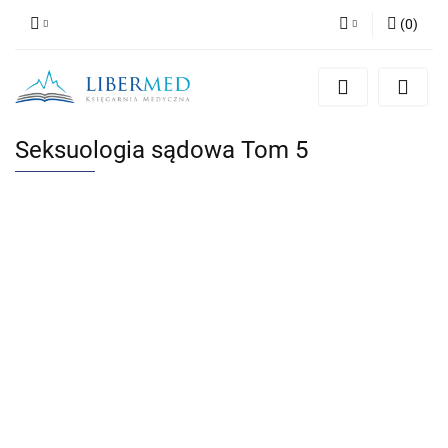
(
0
)
Zaloguj się
Zarejestruj się
Dodaj zgłoszenie
Seksuologia sądowa Tom 5
Zgody cookies