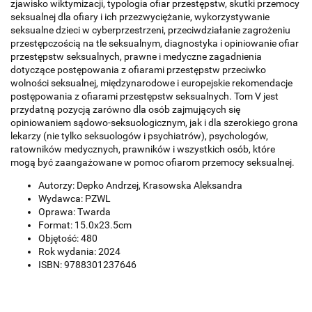
zjawisko wiktymizacji, typologia ofiar przestępstw, skutki przemocy
seksualnej dla ofiary i ich przezwyciężanie, wykorzystywanie
seksualne dzieci w cyberprzestrzeni, przeciwdziałanie zagrożeniu
przestępczością na tle seksualnym, diagnostyka i opiniowanie ofiar
przestępstw seksualnych, prawne i medyczne zagadnienia
dotyczące postępowania z ofiarami przestępstw przeciwko
wolności seksualnej, międzynarodowe i europejskie rekomendacje
postępowania z ofiarami przestępstw seksualnych. Tom V jest
przydatną pozycją zarówno dla osób zajmujących się
opiniowaniem sądowo-seksuologicznym, jak i dla szerokiego grona
lekarzy (nie tylko seksuologów i psychiatrów), psychologów,
ratowników medycznych, prawników i wszystkich osób, które
mogą być zaangażowane w pomoc ofiarom przemocy seksualnej.
Autorzy: Depko Andrzej, Krasowska Aleksandra
Wydawca: PZWL
Oprawa: Twarda
Format: 15.0x23.5cm
Objętość: 480
Rok wydania: 2024
ISBN: 9788301237646