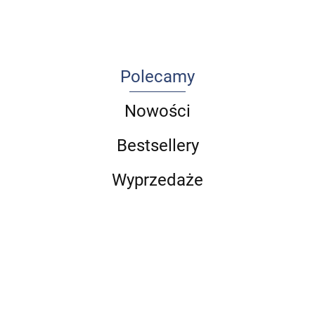
część 1
Polecamy
Nowości
Bestsellery
Wyprzedaże
Choroby
Arteterapia
przyzębia