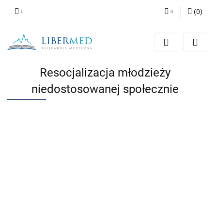
(
0
)
Zaloguj się
Zarejestruj się
Dodaj zgłoszenie
Resocjalizacja młodzieży
Zgody cookies
niedostosowanej społecznie