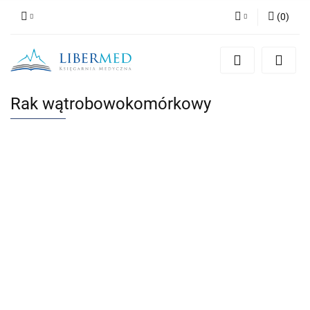
(
0
)
Zaloguj się
Zarejestruj się
Dodaj zgłoszenie
Rak wątrobowokomórkowy
Zgody cookies