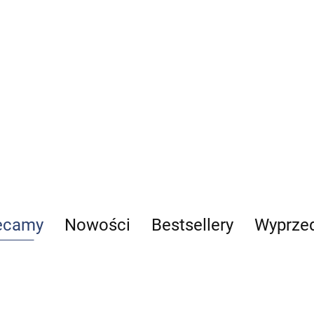
weterynaryjna
fizjologia
zwierząt
84.00
90.00
Monografia.
Parazytologia małych
zwierząt 2024
rapia
Para
69.00
-17%
Pas
57.27
kot
169
ecamy
Nowości
Bestsellery
Wyprze