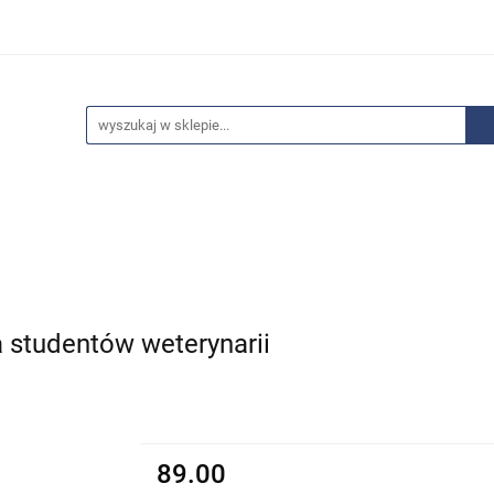
edaże
Bestsellery
Polecamy
Anatomia - Promocje
ci
Wyprzedaże
Bestsellery
Polecamy
Anatomia 
a studentów weterynarii
89.00