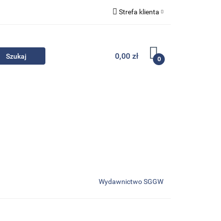
Strefa klienta
Komplety
Zaloguj się
Zarejestruj się
0,00 zł
0
Dodaj zgłoszenie
Zgody cookies
- Promocje
Komplety
Kontakt
Wydawnictwo SGGW