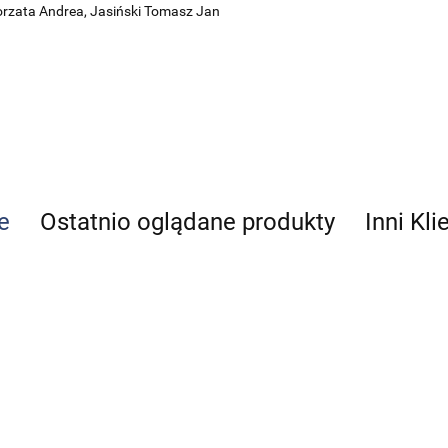
rzata Andrea,
Jasiński Tomasz Jan
e
Ostatnio oglądane produkty
Inni Kli
Diagnostyka
Anatomia i