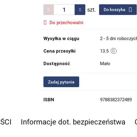
szt.
Do koszyka
Do przechowalni
Wysyłka w ciągu
2 - 5 dni roboczyc
Cena przesyłki
13.5
Dostępność
Mało
Zadaj pytanie
ISBN
9788382372489
EŚCI
Informacje dot. bezpieczeństwa