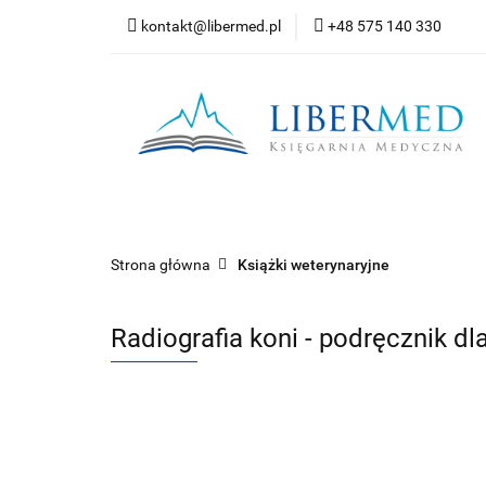
kontakt@libermed.pl
+48 575 140 330
Nowości
Wyprz
Kontakt
Wszystkie kategorie
Nowoś
Strona główna
Książki weterynaryjne
Radiografia koni - podręcznik dl