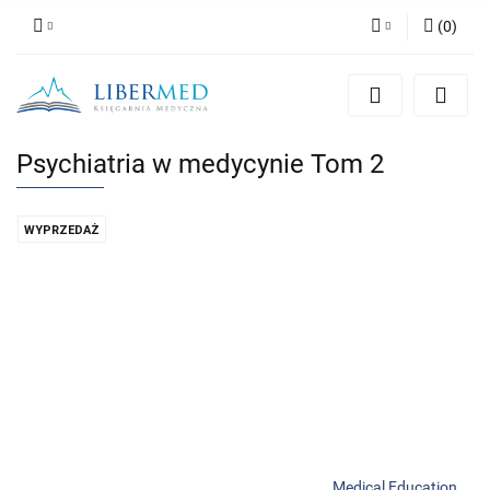
(
0
)
Zaloguj się
Zarejestruj się
Dodaj zgłoszenie
Psychiatria w medycynie Tom 2
Zgody cookies
WYPRZEDAŻ
Medical Education