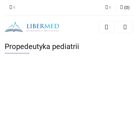
(
0
)
Zaloguj się
Zarejestruj się
Dodaj zgłoszenie
Propedeutyka pediatrii
Zgody cookies