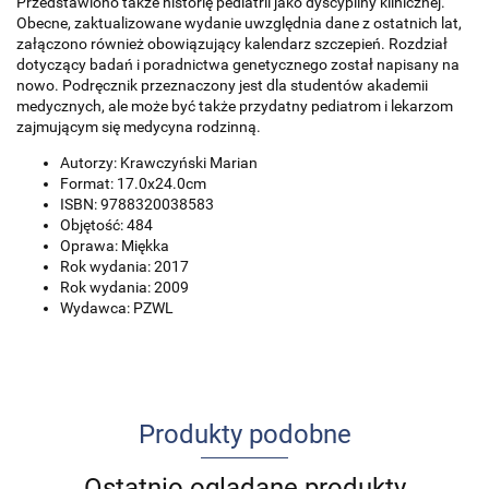
Przedstawiono także historię pediatrii jako dyscypliny klinicznej.
Obecne, zaktualizowane wydanie uwzględnia dane z ostatnich lat,
załączono również obowiązujący kalendarz szczepień. Rozdział
dotyczący badań i poradnictwa genetycznego został napisany na
nowo. Podręcznik przeznaczony jest dla studentów akademii
medycznych, ale może być także przydatny pediatrom i lekarzom
zajmującym się medycyna rodzinną.
Autorzy: Krawczyński Marian
Format: 17.0x24.0cm
ISBN: 9788320038583
Objętość: 484
Oprawa: Miękka
Rok wydania: 2017
Rok wydania: 2009
Wydawca: PZWL
Produkty podobne
Ostatnio oglądane produkty