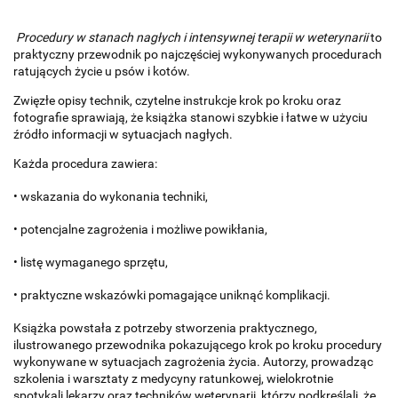
Procedury w stanach nagłych i intensywnej terapii w weterynarii
to
praktyczny przewodnik po najczęściej wykonywanych procedurach
ratujących życie u psów i kotów.
Zwięzłe opisy technik, czytelne instrukcje krok po kroku oraz
fotografie sprawiają, że książka stanowi szybkie i łatwe w użyciu
źródło informacji w sytuacjach nagłych.
Każda procedura zawiera:
• wskazania do wykonania techniki,
• potencjalne zagrożenia i możliwe powikłania,
• listę wymaganego sprzętu,
• praktyczne wskazówki pomagające uniknąć komplikacji.
Książka powstała z potrzeby stworzenia praktycznego,
ilustrowanego przewodnika pokazującego krok po kroku procedury
wykonywane w sytuacjach zagrożenia życia. Autorzy, prowadząc
szkolenia i warsz­taty z medycyny ratunkowej, wielokrotnie
spotykali lekarzy oraz tech­ników weterynarii, którzy podkreślali, że