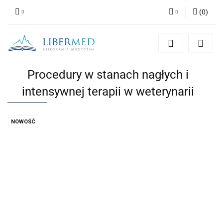
(
0
)
Zaloguj się
Zarejestruj się
Dodaj zgłoszenie
Procedury w stanach nagłych i
Zgody cookies
intensywnej terapii w weterynarii
NOWOŚĆ