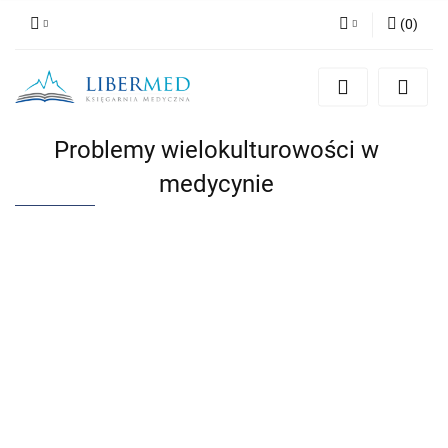
(
0
)
Zaloguj się
Zarejestruj się
Dodaj zgłoszenie
Problemy wielokulturowości w
Zgody cookies
medycynie