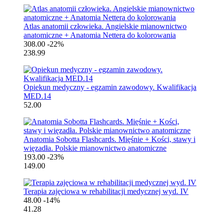
Atlas anatomii człowieka. Angielskie mianownictwo
anatomiczne + Anatomia Nettera do kolorowania
308.00
-22%
238.99
Opiekun medyczny - egzamin zawodowy. Kwalifikacja
MED.14
52.00
Anatomia Sobotta Flashcards. Mięśnie + Kości, stawy i
więzadła. Polskie mianownictwo anatomiczne
193.00
-23%
149.00
Terapia zajęciowa w rehabilitacji medycznej wyd. IV
48.00
-14%
41.28