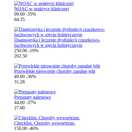
NOAC w praktyce klinicznej
99.00
-35%
64.35
Diagnostyka i leczenie dysfunkcji czaszkowo-
żuchwowych w ujęciu holistycznym
250.00
-19%
202.50
Przewlekłe nieswoiste choroby zapalne jelit
49.00
-36%
31.28
Preparaty galenowe
44.00
-37%
27.60
Checklist. Choroby wewnętrzne.
150.00
-46%