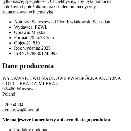
tylko naszej specjalności. Chcielibyśmy, aby była pomocna
położnym i położnikom oraz studentom medycyny
zainteresowanych tematyką.
Autorzy: Sieroszewski Piotr,Kwiatkowski Sebastian
Wydawca: PZWL
Oprawa: Miękka
Format: 20.5x28.5cm
Objętość: 810
Rok wydania: 2025
ISBN: 9788301245993
Dane producenta
WYDAWNICTWO NAUKOWE PWN SPÓŁKA AKCYJNA
GOTTLIEBA DAIMLERA 2
02-460 Warszawa
Poland
226954504
dyrektywa@pwn.pl
Nie ma jeszcze komentarzy ani ocen dla tego produktu.
Produkty podobne