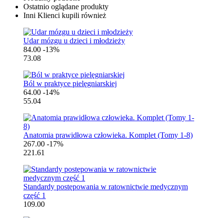
Ostatnio oglądane produkty
Inni Klienci kupili również
Udar mózgu u dzieci i młodzieży
84.00
-13%
73.08
Ból w praktyce pielęgniarskiej
64.00
-14%
55.04
Anatomia prawidłowa człowieka. Komplet (Tomy 1-8)
267.00
-17%
221.61
Standardy postępowania w ratownictwie medycznym
część 1
109.00