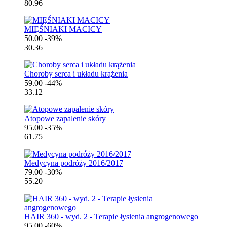
80.96
MIĘŚNIAKI MACICY
50.00
-39%
30.36
Choroby serca i układu krążenia
59.00
-44%
33.12
Atopowe zapalenie skóry
95.00
-35%
61.75
Medycyna podróży 2016/2017
79.00
-30%
55.20
HAIR 360 - wyd. 2 - Terapie łysienia angrogenowego
95.00
-60%