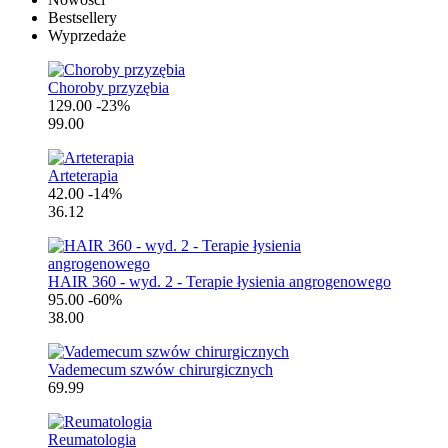
Bestsellery
Wyprzedaże
Choroby przyzębia
129.00
-23%
99.00
Arteterapia
42.00
-14%
36.12
HAIR 360 - wyd. 2 - Terapie łysienia angrogenowego
95.00
-60%
38.00
Vademecum szwów chirurgicznych
69.99
Reumatologia