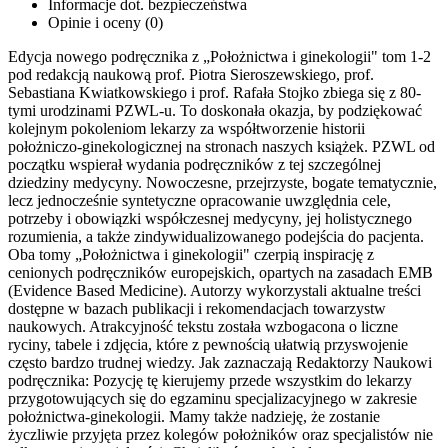
Informacje dot. bezpieczeństwa
Opinie i oceny (0)
Edycja nowego podręcznika z „Położnictwa i ginekologii" tom 1-2
pod redakcją naukową prof. Piotra Sieroszewskiego, prof.
Sebastiana Kwiatkowskiego i prof. Rafała Stojko zbiega się z 80-
tymi urodzinami PZWL-u. To doskonała okazja, by podziękować
kolejnym pokoleniom lekarzy za współtworzenie historii
położniczo-ginekologicznej na stronach naszych książek. PZWL od
początku wspierał wydania podręczników z tej szczególnej
dziedziny medycyny. Nowoczesne, przejrzyste, bogate tematycznie,
lecz jednocześnie syntetyczne opracowanie uwzględnia cele,
potrzeby i obowiązki współczesnej medycyny, jej holistycznego
rozumienia, a także zindywidualizowanego podejścia do pacjenta.
Oba tomy „Położnictwa i ginekologii" czerpią inspirację z
cenionych podręczników europejskich, opartych na zasadach EMB
(Evidence Based Medicine). Autorzy wykorzystali aktualne treści
dostępne w bazach publikacji i rekomendacjach towarzystw
naukowych. Atrakcyjność tekstu została wzbogacona o liczne
ryciny, tabele i zdjęcia, które z pewnością ułatwią przyswojenie
często bardzo trudnej wiedzy. Jak zaznaczają Redaktorzy Naukowi
podręcznika: Pozycję tę kierujemy przede wszystkim do lekarzy
przygotowujących się do egzaminu specjalizacyjnego w zakresie
położnictwa-ginekologii. Mamy także nadzieję, że zostanie
życzliwie przyjęta przez kolegów położników oraz specjalistów nie