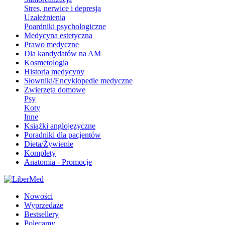
Stres, nerwice i depresja
Uzależnienia
Poardniki psychologiczne
Medycyna estetyczna
Prawo medyczne
Dla kandydatów na AM
Kosmetologia
Historia medycyny
Słowniki/Encyklopedie medyczne
Zwierzęta domowe
Psy
Koty
Inne
Książki anglojęzyczne
Poradniki dla pacjentów
Dieta/Żywienie
Komplety
Anatomia - Promocje
Nowości
Wyprzedaże
Bestsellery
Polecamy