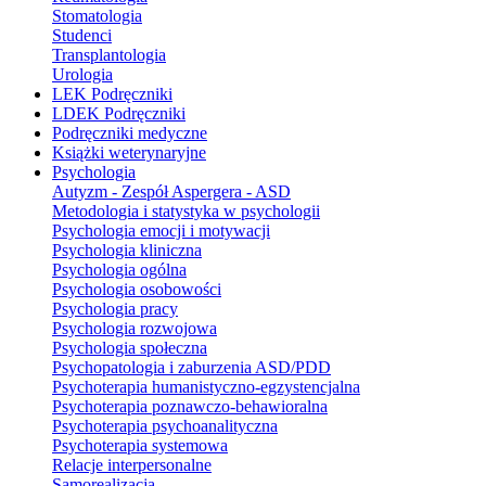
Stomatologia
Studenci
Transplantologia
Urologia
LEK Podręczniki
LDEK Podręczniki
Podręczniki medyczne
Książki weterynaryjne
Psychologia
Autyzm - Zespół Aspergera - ASD
Metodologia i statystyka w psychologii
Psychologia emocji i motywacji
Psychologia kliniczna
Psychologia ogólna
Psychologia osobowości
Psychologia pracy
Psychologia rozwojowa
Psychologia społeczna
Psychopatologia i zaburzenia ASD/PDD
Psychoterapia humanistyczno-egzystencjalna
Psychoterapia poznawczo-behawioralna
Psychoterapia psychoanalityczna
Psychoterapia systemowa
Relacje interpersonalne
Samorealizacja