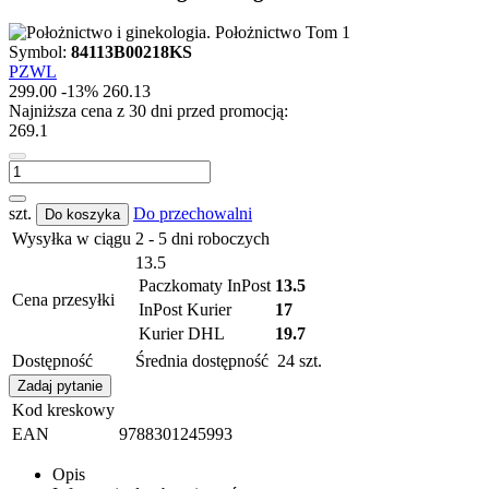
Symbol:
84113B00218KS
PZWL
299.00
-13%
260.13
Najniższa cena z 30 dni przed promocją:
269.1
szt.
Do przechowalni
Do koszyka
Wysyłka w ciągu
2 - 5 dni roboczych
13.5
Paczkomaty InPost
13.5
Cena przesyłki
InPost Kurier
17
Kurier DHL
19.7
Dostępność
Średnia dostępność
24
szt.
Zadaj pytanie
Kod kreskowy
EAN
9788301245993
Opis