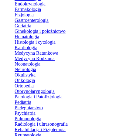
Endokrynologia
Farmakologia
Fizjologia
Gastroenterologia
Geriatria
Ginekologia i położnictwo
Hematologia
Histologia i cytologia
Kardiologia
Medycyna Ratunkowa
Medycyna Rodzinna
Neonatologia
Neurologia
Okulistyka
Onkologia
Ortopedia
Otorynolaryngologia
Patologia i Patofizjologia
Pediatria
Pielęgniarstwo
Psychiatria
Pulmunologia
Radiologia i ultrasonografia
Rehabilitacja i Fizjoterapia
Reumatologia