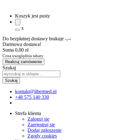
Koszyk jest pusty
x
Do bezpłatnej dostawy brakuje
-,--
Darmowa dostawa!
Suma
0,00 zł
Cena uwzględnia rabaty
Realizuj zamówienie
Szukaj
kontakt@libermed.pl
+48 575 140 330
Strefa klienta
Zaloguj się
Zarejestruj się
Dodaj zgłoszenie
Zgody cookies