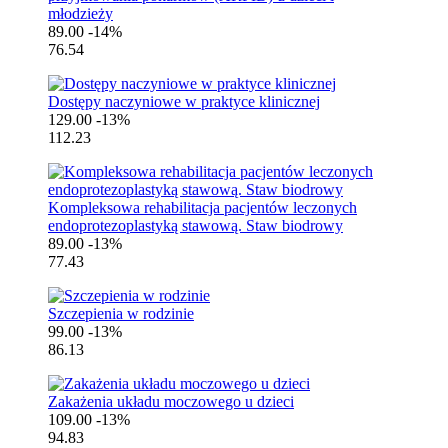
młodzieży
89.00
-14%
76.54
Dostępy naczyniowe w praktyce klinicznej
129.00
-13%
112.23
Kompleksowa rehabilitacja pacjentów leczonych
endoprotezoplastyką stawową. Staw biodrowy
89.00
-13%
77.43
Szczepienia w rodzinie
99.00
-13%
86.13
Zakażenia układu moczowego u dzieci
109.00
-13%
94.83