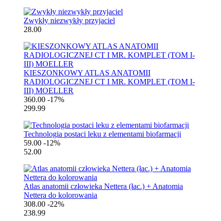
Zwykły niezwykły przyjaciel
28.00
KIESZONKOWY ATLAS ANATOMII
RADIOLOGICZNEJ CT I MR. KOMPLET (TOM I-
III) MOELLER
360.00
-17%
299.99
Technologia postaci leku z elementami biofarmacji
59.00
-12%
52.00
Atlas anatomii człowieka Nettera (łac.) + Anatomia
Nettera do kolorowania
308.00
-22%
238.99