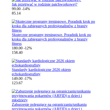
Jak przetrwać w rodzinie patchworkowej?
99.00
-14%
85.14
Skuteczne programy treningowe. Poradnik krok po
kroku dla zabieganych profesjonalistów z branży
fitness
180.00
-12%
158.40
Standardy kardiologiczne 2026 okiem
echokardiografisty
149.00
-17%
123.67
Zaburzenie polegające na ograniczaniu/unikaniu
przyjmowania pokarmów (ARFID) u dzieci i