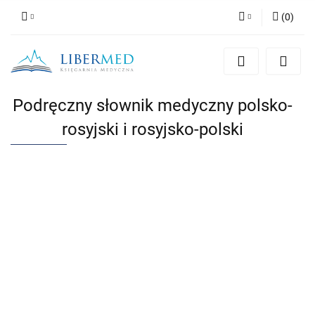
(
0
)
Zaloguj się
Zarejestruj się
Dodaj zgłoszenie
Podręczny słownik medyczny polsko-
Zgody cookies
rosyjski i rosyjsko-polski