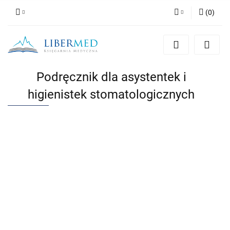
(
0
)
Zaloguj się
Zarejestruj się
Dodaj zgłoszenie
Podręcznik dla asystentek i
Zgody cookies
higienistek stomatologicznych