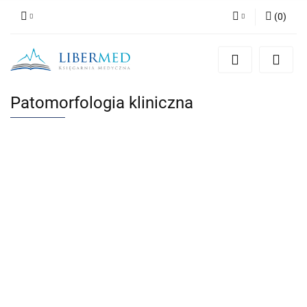
(
0
)
Zaloguj się
Zarejestruj się
Dodaj zgłoszenie
Patomorfologia kliniczna
Zgody cookies