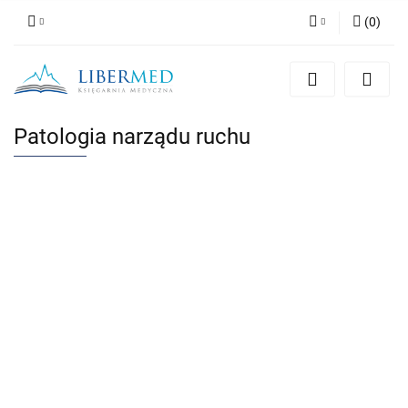
(
0
)
Zaloguj się
Zarejestruj się
Dodaj zgłoszenie
Patologia narządu ruchu
Zgody cookies