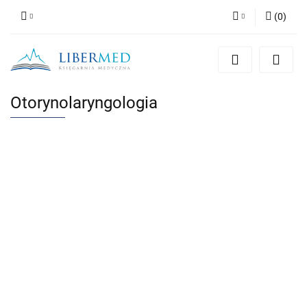
(
0
)
Zaloguj się
Zarejestruj się
Dodaj zgłoszenie
Otorynolaryngologia
Zgody cookies