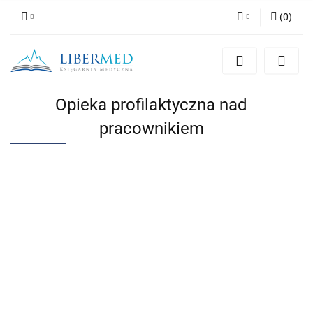
(
0
)
Zaloguj się
Zarejestruj się
Dodaj zgłoszenie
Opieka profilaktyczna nad
Zgody cookies
pracownikiem