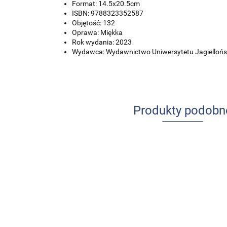
Format: 14.5x20.5cm
ISBN: 9788323352587
Objętość: 132
Oprawa: Miękka
Rok wydania: 2023
Wydawca: Wydawnictwo Uniwersytetu Jagiellońs
Produkty podobn
Udar mózgu
Ból w
u dzieci i