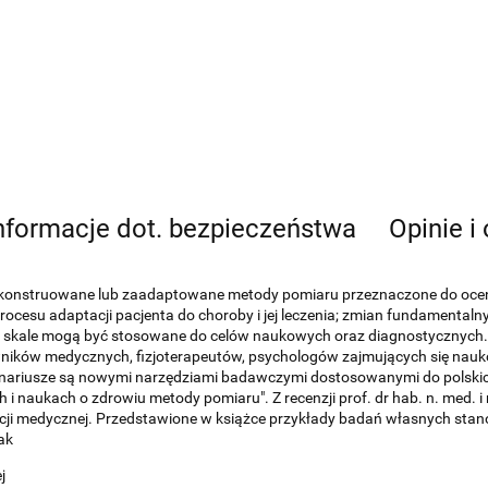
nformacje dot. bezpieczeństwa
Opinie i
skonstruowane lub zaadaptowane metody pomiaru przeznaczone do oceny
 procesu adaptacji pacjenta do choroby i jej leczenia; zmian fundamenta
e i skale mogą być stosowane do celów naukowych oraz diagnostyczny
towników medycznych, fizjoterapeutów, psychologów zajmujących się nau
nariusze są nowymi narzędziami badawczymi dostosowanymi do polskic
 naukach o zdrowiu metody pomiaru". Z recenzji prof. dr hab. n. med. i 
ikacji medycznej. Przedstawione w książce przykłady badań własnych sta
ak
j