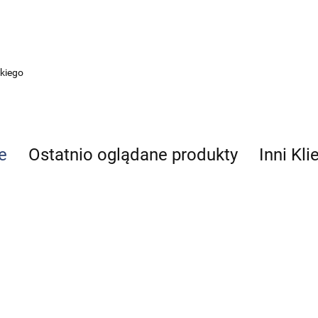
kiego
e
Ostatnio oglądane produkty
Inni Kli
Cukrzyca
Anato
i
człowi
depresja
99.00
Tom 1