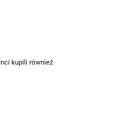
enci kupili również
mia
eka