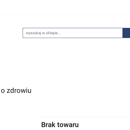
edaże
Bestsellery
Polecamy
Anatomia - Promocje
ci
Wyprzedaże
Bestsellery
Polecamy
Anatomia 
 o zdrowiu
Brak towaru