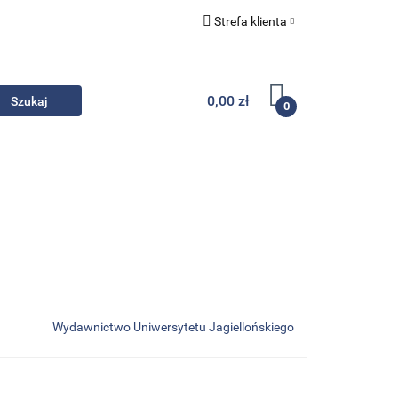
Strefa klienta
Komplety
Zaloguj się
Zarejestruj się
0,00 zł
0
Dodaj zgłoszenie
Zgody cookies
- Promocje
Komplety
Kontakt
Wydawnictwo Uniwersytetu Jagiellońskiego