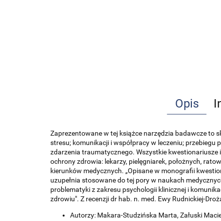
Opis
I
Zaprezentowane w tej książce narzędzia badawcze to 
stresu; komunikacji i współpracy w leczeniu; przebiegu
zdarzenia traumatycznego. Wszystkie kwestionariusz
ochrony zdrowia: lekarzy, pielęgniarek, położnych, ra
kierunków medycznych. „Opisane w monografii kwestio
uzupełnia stosowane do tej pory w naukach medycznych i
problematyki z zakresu psychologii klinicznej i komun
zdrowiu". Z recenzji dr hab. n. med. Ewy Rudnickiej-Droż
Autorzy: Makara-Studzińska Marta, Załuski Macie