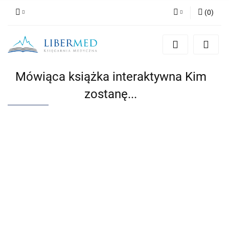
(
0
)
Zaloguj się
Zarejestruj się
Dodaj zgłoszenie
Mówiąca książka interaktywna Kim
Zgody cookies
zostanę...