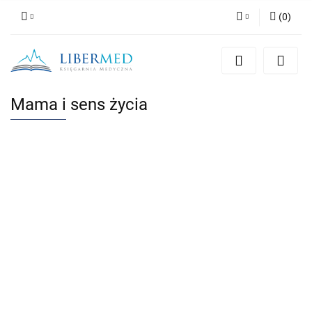
(
0
)
Zaloguj się
Zarejestruj się
Dodaj zgłoszenie
Mama i sens życia
Zgody cookies