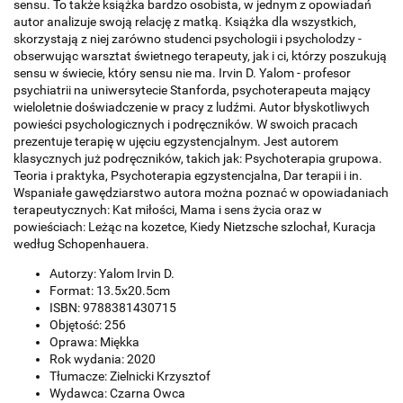
sensu. To także książka bardzo osobista, w jednym z opowiadań
autor analizuje swoją relację z matką. Książka dla wszystkich,
skorzystają z niej zarówno studenci psychologii i psycholodzy -
obserwując warsztat świetnego terapeuty, jak i ci, którzy poszukują
sensu w świecie, który sensu nie ma. Irvin D. Yalom - profesor
psychiatrii na uniwersytecie Stanforda, psychoterapeuta mający
wieloletnie doświadczenie w pracy z ludźmi. Autor błyskotliwych
powieści psychologicznych i podręczników. W swoich pracach
prezentuje terapię w ujęciu egzystencjalnym. Jest autorem
klasycznych już podręczników, takich jak: Psychoterapia grupowa.
Teoria i praktyka, Psychoterapia egzystencjalna, Dar terapii i in.
Wspaniałe gawędziarstwo autora można poznać w opowiadaniach
terapeutycznych: Kat miłości, Mama i sens życia oraz w
powieściach: Leżąc na kozetce, Kiedy Nietzsche szlochał, Kuracja
według Schopenhauera.
Autorzy: Yalom Irvin D.
Format: 13.5x20.5cm
ISBN: 9788381430715
Objętość: 256
Oprawa: Miękka
Rok wydania: 2020
Tłumacze: Zielnicki Krzysztof
Wydawca: Czarna Owca