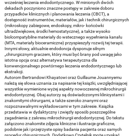
wcześniej leczenia endodontycznego. W minionych dwóch
dekadach poczyniono znaczne postępy w zakresie doboru
przypadków klinicznych i planowania leczenia (CBCT), a
dostępność instrumentów, materiałów, jak i technik chirurgicznych
(mikroskopy zabiegowe, endoskopy, mikro- końcówki
ultradźwiękowe, środki hemostatyczne), a także wysoko
biolcompatybilne materiały do wstecznego wypełnienia kanału
(MTA, materiały bioceramiczne) przyspieszyły rozwój tej terapii.
Innymi słowy, aktualnie endodoncja dysponuje silnym
„chirurgicznym graczem, który musi być brany pod uwagę jako
istotna opcja oraz alternatywa terapeutyczna dla
konwencjonalnego powtórnego leczenia endodontycznego lub
ekstrakcji.
Autorom Bertrandowi Khayatowi oraz Guillaume Jouannyemu
należą się słowa uznania za napisanie tej książki, uwzględniającej
wszystkie wymienione wyżej aspekty nowoczesnej mikrochirurgii
endodontycznej. Obaj autorzy są doświadczonymi klinicystami i
znakomitymi chirurgami, a także szeroko znanymi oraz
rozpoznawalnymi wykładowcami w tym zakresie. Książka
przedstawia w dydaktyczny i zwięzły sposób poszczególne
zagadnienia z zakresu mikrochirurgii endodontycznej. Do tekstu
załączono znakomite zdjęcia kliniczne i ilustracje graficzne,
podobnie jak i przejrzyste opisy badania pacjenta oraz samych
procedur chirurgicznych. Dodatkowo Czytelnik może uzyskać