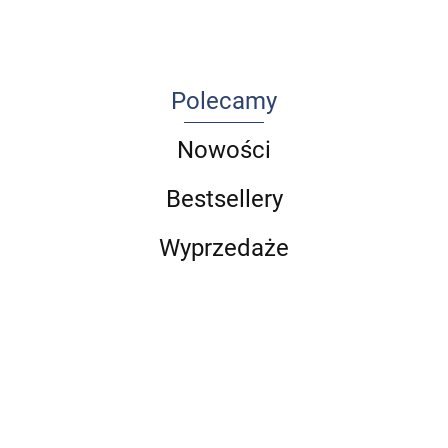
część 1
Polecamy
Nowości
Bestsellery
Wyprzedaże
Choroby
Arteterapia
przyzębia