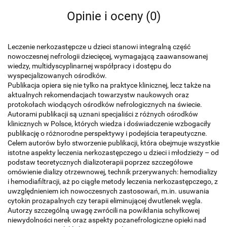
Opinie i oceny (0)
Leczenie nerkozastępcze u dzieci stanowi integralną część
nowoczesnej nefrologii dziecięcej, wymagającą zaawansowanej
wiedzy, multidyscyplinarnej współpracy i dostępu do
wyspecjalizowanych ośrodków.
Publikacja opiera się nie tylko na praktyce klinicznej, lecz także na
aktualnych rekomendacjach towarzystw naukowych oraz
protokołach wiodących ośrodków nefrologicznych na świecie.
Autorami publikacji są uznani specjaliści z różnych ośrodków
klinicznych w Polsce, których wiedza i doświadczenie wzbogaciły
publikację o różnorodne perspektywy i podejścia terapeutyczne.
Celem autorów było stworzenie publikacji, która obejmuje
wszystkie
istotne aspekty leczenia nerkozastępczego u dzieci i młodzieży – od
podstaw teoretycznych dializoterapii poprzez szczegółowe
omówienie dializy otrzewnowej, technik przerywanych: hemodializy
i hemodiafiltracji, aż po ciągłe metody leczenia nerkozastępczego, z
uwzględnieniem ich nowoczesnych zastosowań, m.in. usuwania
cytokin prozapalnych czy terapii eliminującej dwutlenek węgla.
Autorzy szczególną uwagę
zwrócili na powikłania schyłkowej
niewydolności nerek oraz aspekty pozanefrologiczne opieki nad