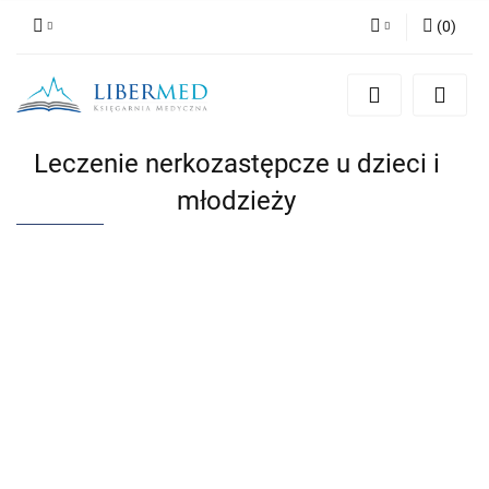
(
0
)
Zaloguj się
Zarejestruj się
Dodaj zgłoszenie
Leczenie nerkozastępcze u dzieci i
Zgody cookies
młodzieży