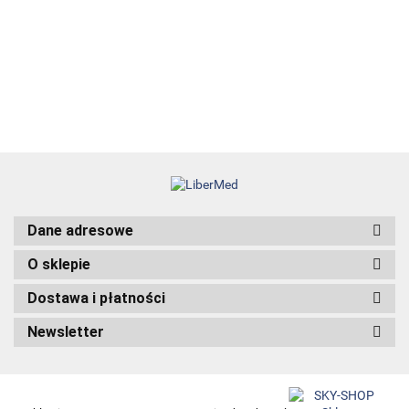
36.12
chirurgicznych
29.00
69.99
łysienia
95.00
angrogenowego
38.00
Dane adresowe
O sklepie
Dostawa i płatności
Newsletter