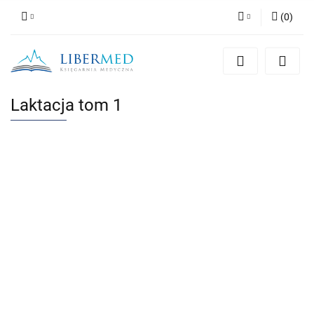
(
0
)
Zaloguj się
Zarejestruj się
Dodaj zgłoszenie
Laktacja tom 1
Zgody cookies