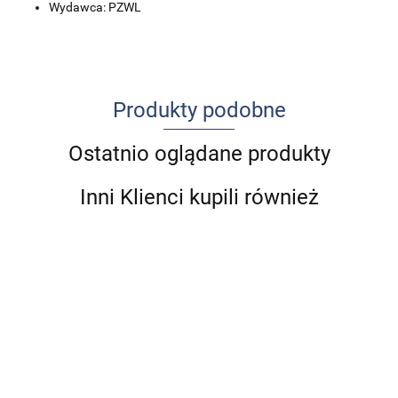
Wydawca: PZWL
Produkty podobne
Ostatnio oglądane produkty
Inni Klienci kupili również
Cukrzyca
Udar
A
Anatomia
i
mózgu u
n
prawidłowa
Standardy
depresja
Ból w
dzieci i
99.00