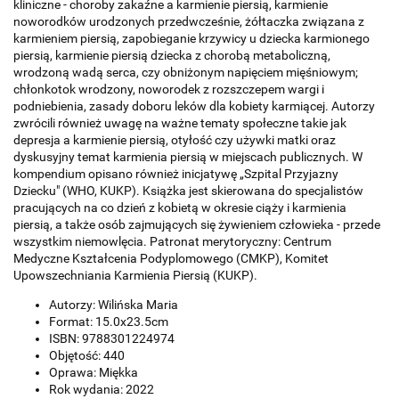
kliniczne - choroby zakaźne a karmienie piersią, karmienie
noworodków urodzonych przedwcześnie, żółtaczka związana z
karmieniem piersią, zapobieganie krzywicy u dziecka karmionego
piersią, karmienie piersią dziecka z chorobą metaboliczną,
wrodzoną wadą serca, czy obniżonym napięciem mięśniowym;
chłonkotok wrodzony, noworodek z rozszczepem wargi i
podniebienia, zasady doboru leków dla kobiety karmiącej. Autorzy
zwrócili również uwagę na ważne tematy społeczne takie jak
depresja a karmienie piersią, otyłość czy używki matki oraz
dyskusyjny temat karmienia piersią w miejscach publicznych. W
kompendium opisano również inicjatywę „Szpital Przyjazny
Dziecku" (WHO, KUKP). Książka jest skierowana do specjalistów
pracujących na co dzień z kobietą w okresie ciąży i karmienia
piersią, a także osób zajmujących się żywieniem człowieka - przede
wszystkim niemowlęcia. Patronat merytoryczny: Centrum
Medyczne Kształcenia Podyplomowego (CMKP), Komitet
Upowszechniania Karmienia Piersią (KUKP).
Autorzy: Wilińska Maria
Format: 15.0x23.5cm
ISBN: 9788301224974
Objętość: 440
Oprawa: Miękka
Rok wydania: 2022