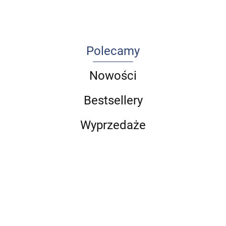
część 1
Polecamy
Nowości
Bestsellery
Wyprzedaże
Choroby
Arteterapia
przyzębia