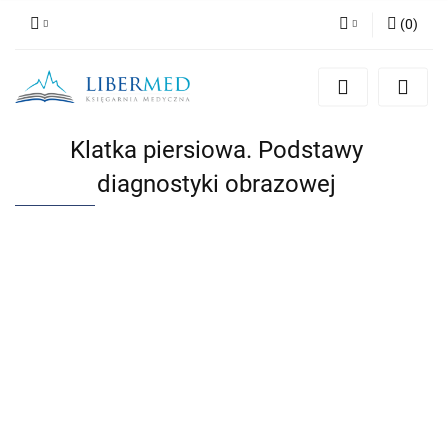
(
0
)
Zaloguj się
Zarejestruj się
Dodaj zgłoszenie
Klatka piersiowa. Podstawy
Zgody cookies
diagnostyki obrazowej