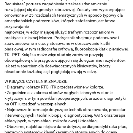
Requisites” porusza zagadnienia z zakresu dynamicznie
rozwijającej się diagnostyki obrazowej. Zostały one wyczerpująco
omówione w 25 rozdziałach tematycznych w sposób typowy dla
amerykańskich podręczników, których założeniem jest łatwe
przyswajanie
najnowszej wiedzy mającej służyć trafnym rozpoznaniom w
praktyce klinicznej lekarza. Podręcznik obejmuje podstawowe i
zaawansowane metody stosowane w obrazowaniu klatki
piersiowej, w tym radiografię cyfrową, fluoroskopię klatki piersiowej,
TK i PET. Książka może więc stać się zarówno pozycją
obowiązkową dla przygotowujących się do egzaminu rezydentów,
jak też wsparciem dla doświadczonych klinicystów, którzy
nieustannie kształcą się i pogłębiają swoją wiedzę.
W KSIĄŻCE CZYTELNIK ZNAJDZIE:
• Diagramy i obrazy RTG i TK przedstawione w kolorze.
• Zagadnienia z zakresu stanów nagłych i chorych w stanie
krytycznym, w tym powikłań pooperacyjnych, urazów, diagnostyki
na OIT i urządzeń wszczepialnych.
• Najnowsze informacje dotyczące technik obrazowania, procedur
interwencyjnych i technik biopsji diagnostycznej, VATS oraz terapii
ablacyjnych, w tym ablacji mikrofalowej i krioablacji.
• Obszerne, najaktualniejsze dane dotyczące diagnostyki raka płuc,
bieżących systemów klasyfikacyjnych stosowanych do oceny