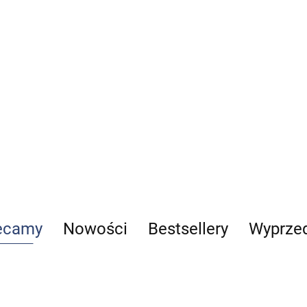
medycznym część 1
109.00
ecamy
Nowości
Bestsellery
Wyprze