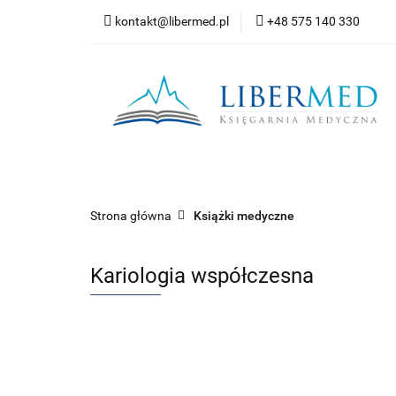
kontakt@libermed.pl
+48 575 140 330
Nowości
Wyprz
Kontakt
Wszystkie kategorie
Nowoś
Strona główna
Książki medyczne
Kariologia współczesna