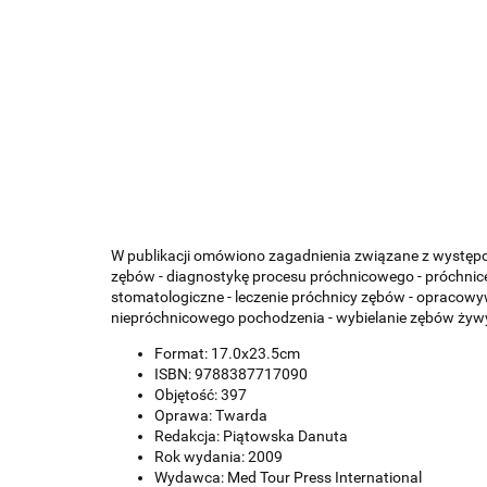
W publikacji omówiono zagadnienia związane z występow
zębów - diagnostykę procesu próchnicowego - próchnicę 
stomatologiczne - leczenie próchnicy zębów - opracowy
niepróchnicowego pochodzenia - wybielanie zębów żywy
Format: 17.0x23.5cm
ISBN: 9788387717090
Objętość: 397
Oprawa: Twarda
Redakcja: Piątowska Danuta
Rok wydania: 2009
Wydawca: Med Tour Press International