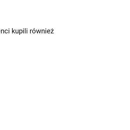
enci kupili również
mia
eka