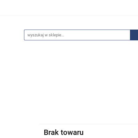
edaże
Bestsellery
Polecamy
Anatomia - Promocje
ci
Wyprzedaże
Bestsellery
Polecamy
Anatomia 
Brak towaru