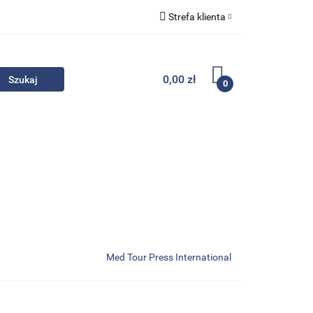
Strefa klienta
Komplety
Zaloguj się
Zarejestruj się
0,00 zł
0
Dodaj zgłoszenie
Zgody cookies
- Promocje
Komplety
Kontakt
Med Tour Press International