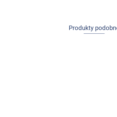
Produkty podobn
Udar mózgu
Ból w
u dzieci i
praktyce
młodzieży
pielęgniarskiej
84.00
-13%
64.00
-14%
73.08
Anatomia prawidłow
55.04
człowieka. Komplet
(Tomy 1-8)
267.00
-17%