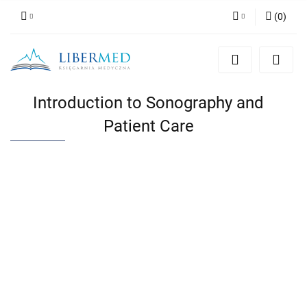
(
0
)
Zaloguj się
Zarejestruj się
Dodaj zgłoszenie
Introduction to Sonography and
Zgody cookies
Patient Care