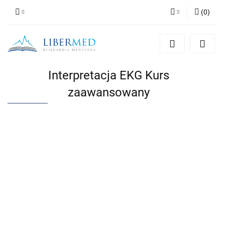
(
0
)
Zaloguj się
Zarejestruj się
Dodaj zgłoszenie
Interpretacja EKG Kurs
Zgody cookies
zaawansowany