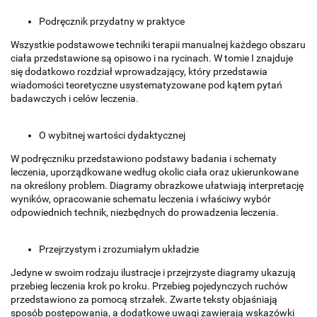
Podręcznik przydatny w praktyce
Wszystkie podstawowe techniki terapii manualnej każdego obszaru
ciała przedstawione są opisowo i na rycinach. W tomie I znajduje
się dodatkowo rozdział wprowadzający, który przedstawia
wiadomości teoretyczne usystematyzowane pod kątem pytań
badawczych i celów leczenia.
O wybitnej wartości dydaktycznej
W podręczniku przedstawiono podstawy badania i schematy
leczenia, uporządkowane według okolic ciała oraz ukierunkowane
na określony problem. Diagramy obrazkowe ułatwiają interpretację
wyników, opracowanie schematu leczenia i właściwy wybór
odpowiednich technik, niezbędnych do prowadzenia leczenia.
Przejrzystym i zrozumiałym układzie
Jedyne w swoim rodzaju ilustracje i przejrzyste diagramy ukazują
przebieg leczenia krok po kroku. Przebieg pojedynczych ruchów
przedstawiono za pomocą strzałek. Zwarte teksty objaśniają
sposób postępowania, a dodatkowe uwagi zawierają wskazówki