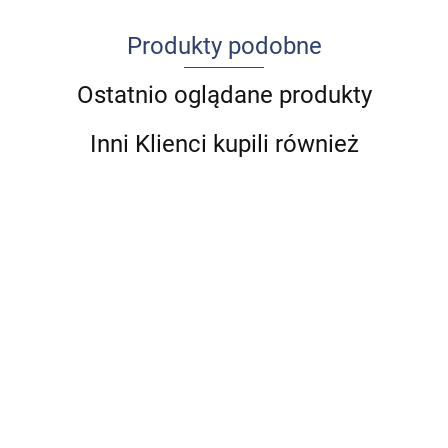
Produkty podobne
Ostatnio oglądane produkty
Inni Klienci kupili również
Indeks
Urazy
33 czytanki
Przepukliny
leków -
stawu
o
pachwinowe
Ultrasonografia
nazwy
kolanow
73.00
komunikacji,
i udowe u
układu
89.00
handlowe
72.00
72.00
-19%
czyli jak być
dorosłych
mięśniowo-
-13%
2019/2020
-19%
-14%
570.00
-14%
59.13
dobrym
szkieletowego.
77.43
58.32
61.92
490.00