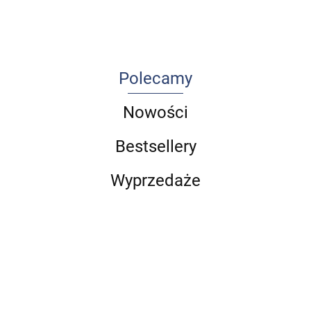
lekarzem i
Komplet (Tom
nie
1 i Tom 2)
zwariować
Polecamy
Nowości
Bestsellery
Wyprzedaże
Choroby
Arteterapia