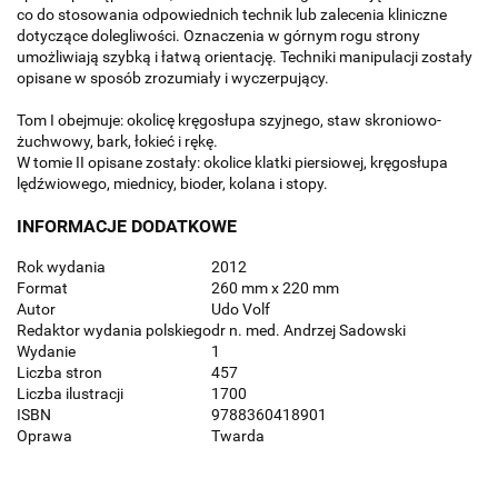
co do stosowania odpowiednich technik lub zalecenia kliniczne
dotyczące dolegliwości. Oznaczenia w górnym rogu strony
umożliwiają szybką i łatwą orientację. Techniki manipulacji zostały
opisane w sposób zrozumiały i wyczerpujący.
Tom I obejmuje: okolicę kręgosłupa szyjnego, staw skroniowo-
żuchwowy, bark, łokieć i rękę.
W tomie II opisane zostały: okolice klatki piersiowej, kręgosłupa
lędźwiowego, miednicy, bioder, kolana i stopy.
INFORMACJE DODATKOWE
Rok wydania
2012
Format
260 mm x 220 mm
Autor
Udo Volf
Redaktor wydania polskiego
dr n. med. Andrzej Sadowski
Wydanie
1
Liczba stron
457
Liczba ilustracji
1700
ISBN
9788360418901
Oprawa
Twarda