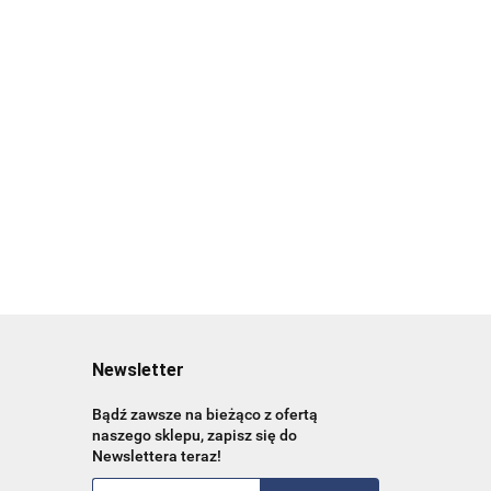
klatki piersiowej
Zdrowie psychiczne
159.00
rzewodnik
młodych dorosłych
119.25
hcare
44.00
37.84
Newsletter
Bądź zawsze na bieżąco z ofertą
naszego sklepu, zapisz się do
Newslettera teraz!