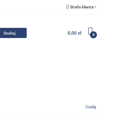
Strefa klienta
Komplety
Zaloguj się
Zarejestruj się
0,00 zł
0
Dodaj zgłoszenie
Zgody cookies
- Promocje
Komplety
Kontakt
Czelej