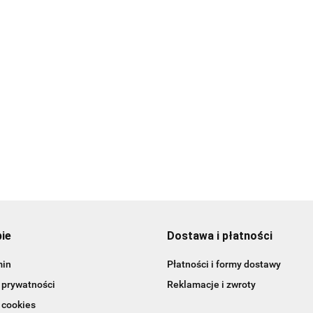
Vademecum
29.00
63.00
szwów
40.00
Praktyczny p
chirurgicznych
po lean healt
69.99
85.00
pie
Dostawa i płatności
min
Płatności i formy dostawy
 prywatności
Reklamacje i zwroty
 cookies