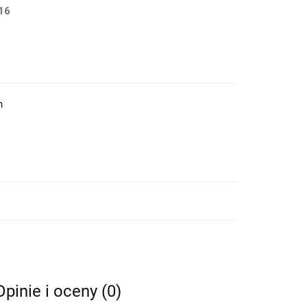
16
h
Opinie i oceny (0)