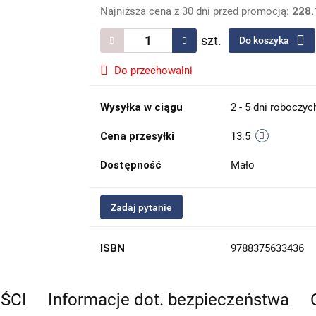
Najniższa cena z 30 dni przed promocją:
228.
szt.
Do koszyka
Do przechowalni
Wysyłka w ciągu
2 - 5 dni roboczyc
Cena przesyłki
13.5
Dostępność
Mało
Zadaj pytanie
ISBN
9788375633436
EŚCI
Informacje dot. bezpieczeństwa