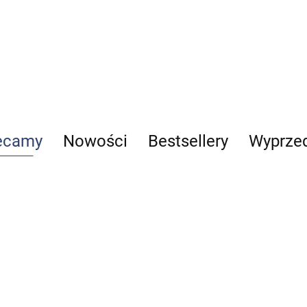
ecamy
Nowości
Bestsellery
Wyprze
Reumatologia
Telemedycyna
Alergologia