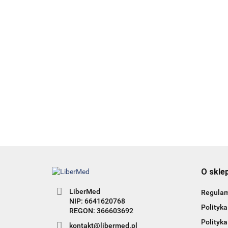
99.00
36.12
HAIR 360 - wyd. 2 - Terapie
łysienia angrogenowego
95.00
38.00
O skle
LiberMed
Regula
NIP: 6641620768
Polityka
Polityka
kontakt@libermed.pl