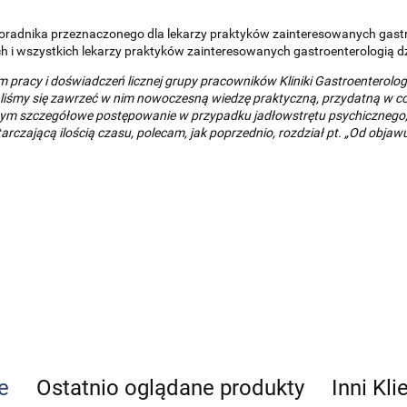
oradnika przeznaczonego dla lekarzy praktyków zainteresowanych gastro
ch i wszystkich lekarzy praktyków zainteresowanych gastroenterologią dz
m pracy i doświadczeń licznej grupy pracowników Kliniki Gastroenterolog
iśmy się zawrzeć w nim nowoczesną wiedzę praktyczną, przydatną w codzi
w tym szczegółowe postępowanie w przypadku jadłowstrętu psychicznego, 
arczającą ilością czasu, polecam, jak poprzednio, rozdział pt. „Od objaw
e
Ostatnio oglądane produkty
Inni Kli