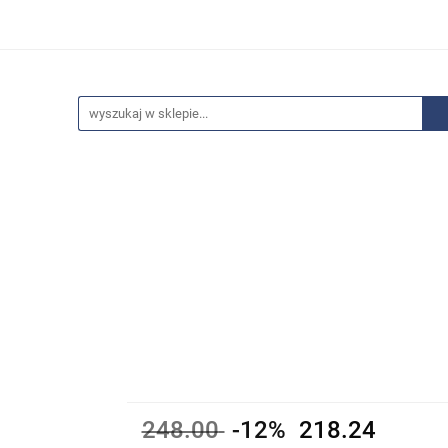
edaże
Bestsellery
Polecamy
Anatomia - Promocje
ci
Wyprzedaże
Bestsellery
Polecamy
Anatomia 
248.00
-12%
218.24