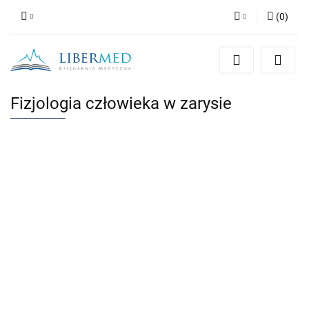
(
0
)
Zaloguj się
Zarejestruj się
Dodaj zgłoszenie
Fizjologia człowieka w zarysie
Zgody cookies