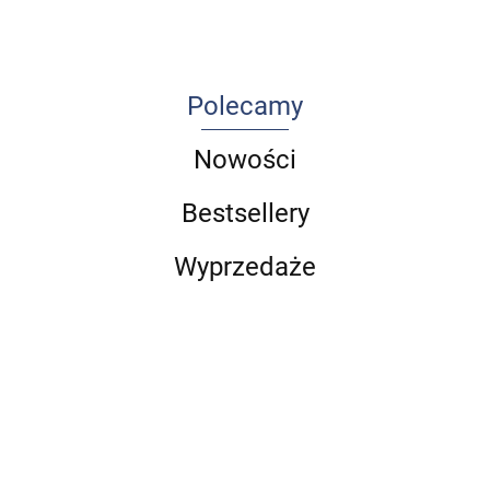
część 1
Polecamy
Nowości
Bestsellery
Wyprzedaże
Choroby
Arteterapia
przyzębia